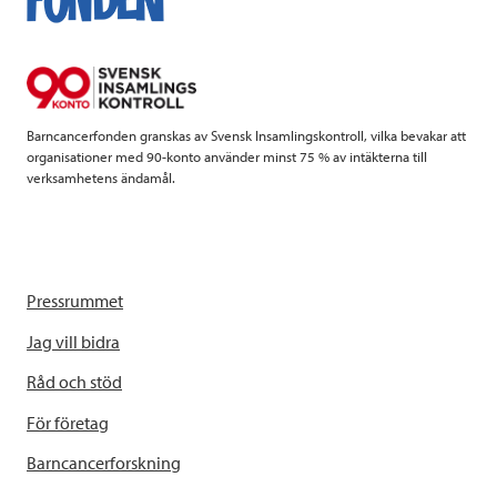
o
e
d
o
r
I
k
n
Barncancerfonden granskas av Svensk Insamlingskontroll, vilka bevakar att
organisationer med 90-konto använder minst 75 % av intäkterna till
verksamhetens ändamål.
Pressrummet
Jag vill bidra
Råd och stöd
För företag
Barncancerforskning