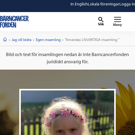
In English
Lokala föreningar
Logga in
Sök
Meny
barncancerfonden
startsida
Start
Jag vill bidra
Egen insamling
Current:
"Amandas LIVsVIKTIGA insamling "
Bild och text för insamlingen nedan är inte Barncancerfonden
juridiskt ansvarig för.