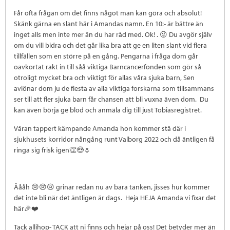
Får ofta frågan om det finns något man kan göra och absolut!
Skänk gärna en slant här i Amandas namn. En 10:- är bättre än
inget alls men inte mer än du har råd med. Ok! . 😜 Du avgör själv
om du vill bidra och det går lika bra att ge en liten slant vid flera
tillfällen som en större på en gång. Pengarna i fråga dom går
oavkortat rakt in till såå viktiga Barncancerfonden som gör så
otroligt mycket bra och viktigt för allas våra sjuka barn, Sen
avlönar dom ju de flesta av alla viktiga forskarna som tillsammans
ser till att fler sjuka barn får chansen att bli vuxna även dom. Du
kan även börja ge blod och anmäla dig till just Tobiasregistret.
Våran tappert kämpande Amanda hon kommer stå där i
sjukhusets korridor nångång runt Valborg 2022 och då äntligen få
ringa sig frisk igen👏😍🌷
Åååh 😢😢😢 grinar redan nu av bara tanken, jisses hur kommer
det inte bli när det äntligen är dags. Heja HEJA Amanda vi fixar det
här🎉❤️
Tack allihop- TACK att ni finns och hejar på oss! Det betyder mer än