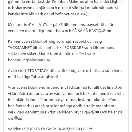
glömd (jo en, fantastiske Dr Johan Malmros utan hans skicklighet
och skarpsinniga hjärna och otroligt viktiga kontaktnät hade vi
kanske inte alls varit där vi befinner oss nu🙏)
Men precis 💕ALLA 💕där på KS tillsammans, oavsett titlar är
verkligen ovärderligt underbara och SÅ SÅ SÅ BÄST👏🙏 ❤️
Känner även såklart otrolig vördnad, respekt och evig
TACKSAMHET till alla fantastiska FORSKARE som tillsammans
sakta men säkert klurar fram än bättre effektivare
behandlingsalternativ🙏
Även stort STORT TACK till alla 🩸 blodgivare och till alla som finns
med i viktiga Tobiasregistret!
Vi är även såklart enormt enormt tacksamma för allt det fina stöd
vi får både i det privata av våra vänner och bekanta men även från
helt okända inne på brommasystrarnas instagramkonto. Känns
helt fantastiskt att så otroligt många godhjärtade människor
verkligen genuint på riktigt verkligen bryr sig🙏😢❤️ Och hejar på
oss😢🙏
Världens STÖRSTA EVIGA TACK 🙏😍 till ALLA Er!!