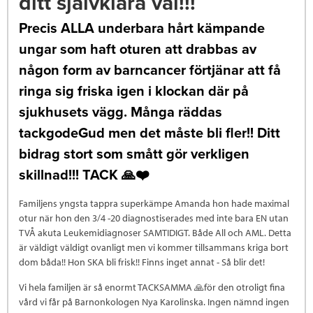
ditt självklara val!!!
Precis ALLA underbara hårt kämpande
ungar som haft oturen att drabbas av
någon form av barncancer förtjänar att få
ringa sig friska igen i klockan där på
sjukhusets vägg. Många räddas
tackgodeGud men det måste bli fler!! Ditt
bidrag stort som smått gör verkligen
skillnad!!! TACK 🙏❤️
Familjens yngsta tappra superkämpe Amanda hon hade maximal
otur när hon den 3/4 -20 diagnostiserades med inte bara EN utan
TVÅ akuta Leukemidiagnoser SAMTIDIGT. Både All och AML. Detta
är väldigt väldigt ovanligt men vi kommer tillsammans kriga bort
dom båda!! Hon SKA bli frisk!! Finns inget annat - Så blir det!
Vi hela familjen är så enormt TACKSAMMA 🙏för den otroligt fina
vård vi får på Barnonkologen Nya Karolinska. Ingen nämnd ingen