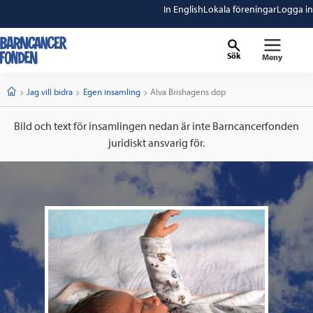
In English
Lokala föreningar
Logga in
Sök
Meny
barncancerfonden
startsida
Start
Jag vill bidra
Egen insamling
Current:
Alva Brishagens dop
Bild och text för insamlingen nedan är inte Barncancerfonden
juridiskt ansvarig för.