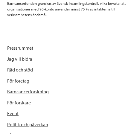
Barncancerfonden granskas av Svensk Insamlingskontroll, vilka bevakar att
organisationer med 90-konto använder minst 75 % av intäkterna till
verksamhetens ändamål.
Pressrummet
Jag vill bidra
Råd och stöd
För företag
Barncancerforskning
För forskare
Event
Politik och påverkan