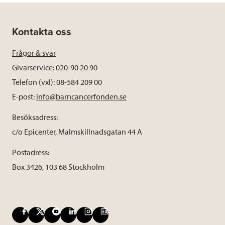
Kontakta oss
Frågor & svar
Givarservice: 020-90 20 90
Telefon (vxl): 08-584 209 00
E-post:
info@barncancerfonden.se
Besöksadress:
c/o Epicenter, Malmskillnadsgatan 44 A
Postadress:
Box 3426, 103 68 Stockholm
F
X
Y
L
I
B