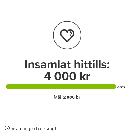
e
t
k
l
b
t
e
o
e
d
o
r
I
k
n
Insamlat hittills:
4 000 kr
200%
Mål:
2 000 kr
Insamlingen har stängt