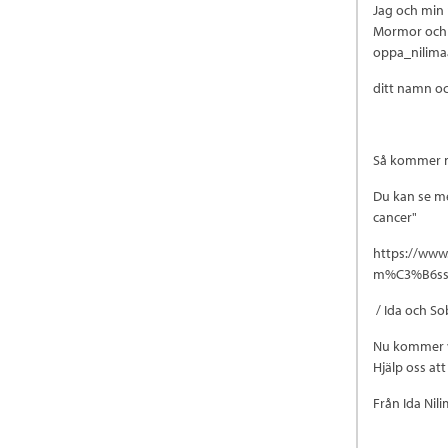
Jag och min
Mormor och j
oppa_nilim
ditt namn oc
Så kommer m
Du kan se me
cancer"
https://www
m%C3%B6ss
/ Ida och Sob
Nu kommer vi
Hjälp oss at
Från Ida Ni