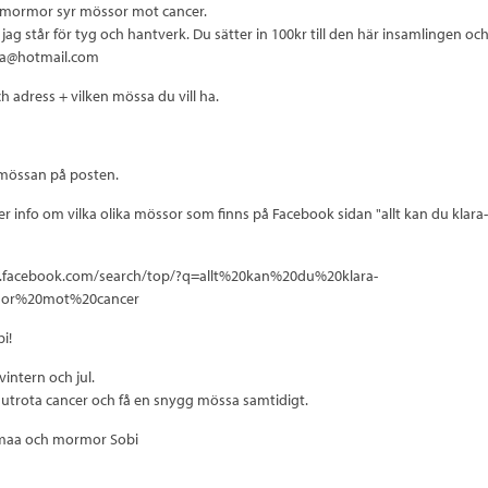
 mormor syr mössor mot cancer.
ag står för tyg och hantverk. Du sätter in 100kr till den här insamlingen och
aa@hotmail.com
h adress + vilken mössa du vill ha.
össan på posten.
r info om vilka olika mössor som finns på Facebook sidan "allt kan du kla
.facebook.com/search/top/?q=allt%20kan%20du%20klara-
or%20mot%20cancer
i!
ntern och jul.
t utrota cancer och få en snygg mössa samtidigt.
limaa och mormor Sobi