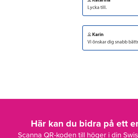
Lycka till.
Karin
Vi önskar dig snabb bätt
Här kan du bidra på ett en
Scanna QR-koden till höger i din Swi