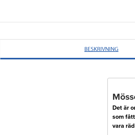
BESKRIVNING
Möss
Det är o
som fåt
vara räd