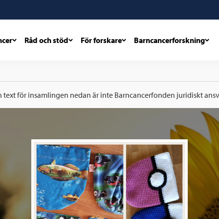
ncer
Råd och stöd
För forskare
Barncancerforskning
h text för insamlingen nedan är inte Barncancerfonden juridiskt ansva