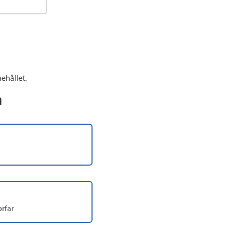
ehållet.
n
rfar