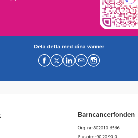
Dela detta med dina vänner
F
T
L
M
a
w
i
a
c
i
n
i
e
t
k
l
b
t
e
Barncancerfonden
t
o
e
d
Org. nr: 802010-6566
o
r
I
Plusgiro: 90 20 90-0
d