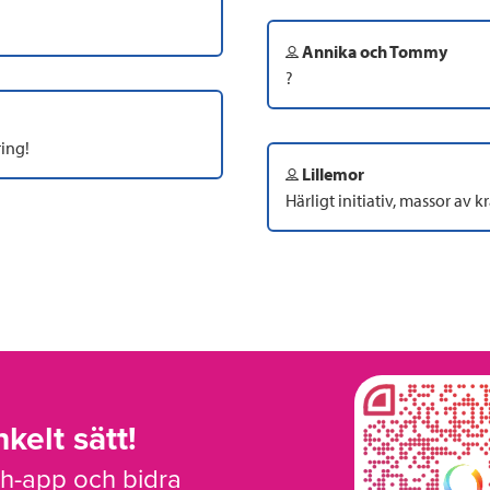
Annika och Tommy
?
ring!
Lillemor
Härligt initiativ, massor av k
kelt sätt!
sh-app och bidra