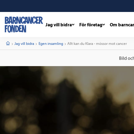
Jag vill bidra
För företag
Om barnca
barncancerfonden
startsida
Start
Jag vill bidra
Egen insamling
Current:
Allt kan du Klara - mössor mot cancer
Bild oc