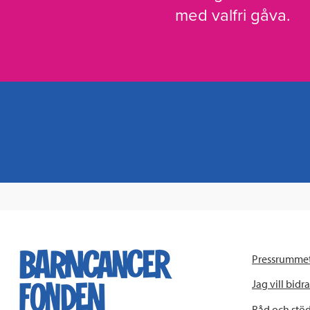
med valfri gåva.
Pressrumme
Jag vill bidra
Råd och stö