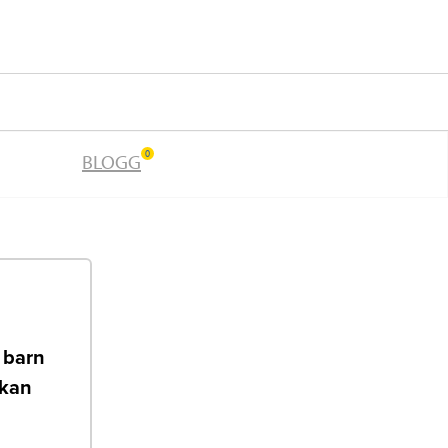
0
BLOGG
t barn
 kan