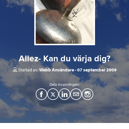
Allez- Kan du värja dig?
Startad av:
Webb Användare
07 september 2009
Dela insamlingen:
F
T
L
M
a
w
i
a
c
i
n
i