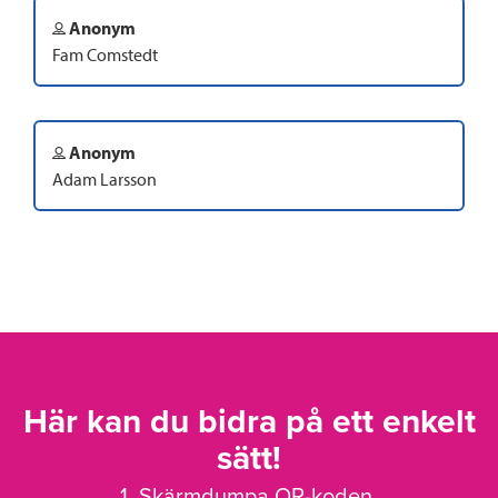
Anonym
Fam Comstedt
Anonym
Adam Larsson
Här kan du bidra på ett enkelt
sätt!
1. Skärmdumpa QR-koden.