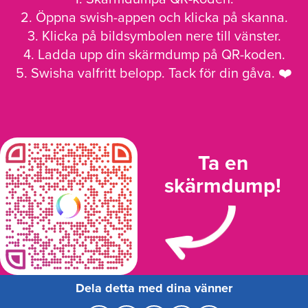
2. Öppna swish-appen och klicka på skanna.
3. Klicka på bildsymbolen nere till vänster.
4. Ladda upp din skärmdump på QR-koden.
5. Swisha valfritt belopp. Tack för din gåva. ❤️
Ta en
skärmdump!
Dela detta med dina vänner