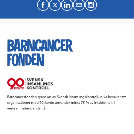
F
T
L
M
a
w
i
a
c
i
n
i
e
t
k
l
b
t
e
o
e
d
o
r
I
k
n
Barncancerfonden granskas av Svensk Insamlingskontroll, vilka bevakar att
organisationer med 90-konto använder minst 75 % av intäkterna till
verksamhetens ändamål.