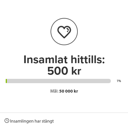
e
t
k
l
b
t
e
o
e
d
o
r
I
k
n
Insamlat hittills:
500 kr
1%
Mål:
50 000 kr
Insamlingen har stängt