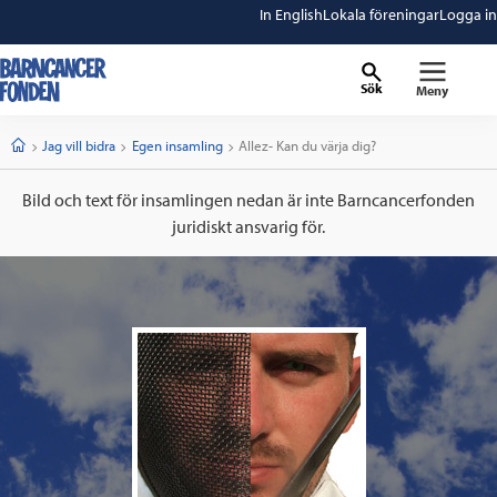
In English
Lokala föreningar
Logga in
Sök
Meny
barncancerfonden
startsida
Start
Jag vill bidra
Egen insamling
Current:
Allez- Kan du värja dig?
Bild och text för insamlingen nedan är inte Barncancerfonden
juridiskt ansvarig för.