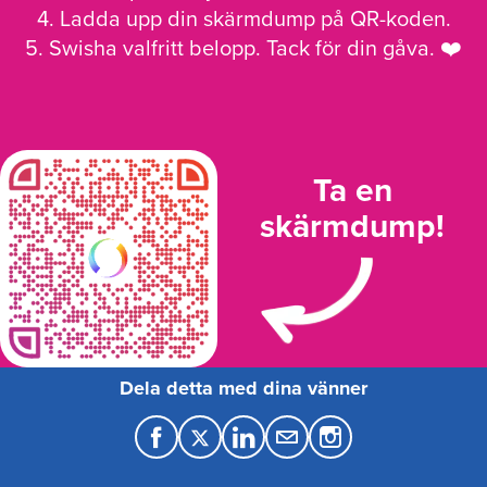
4. Ladda upp din skärmdump på QR-koden.
5. Swisha valfritt belopp. Tack för din gåva. ❤️
Ta en
skärmdump!
Dela detta med dina vänner
F
T
L
M
a
w
i
a