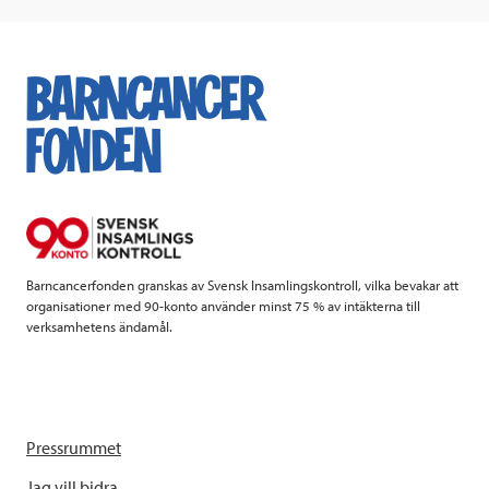
c
i
n
i
e
t
k
l
b
t
e
o
e
d
o
r
I
k
n
Barncancerfonden granskas av Svensk Insamlingskontroll, vilka bevakar att
organisationer med 90-konto använder minst 75 % av intäkterna till
verksamhetens ändamål.
Pressrummet
Jag vill bidra