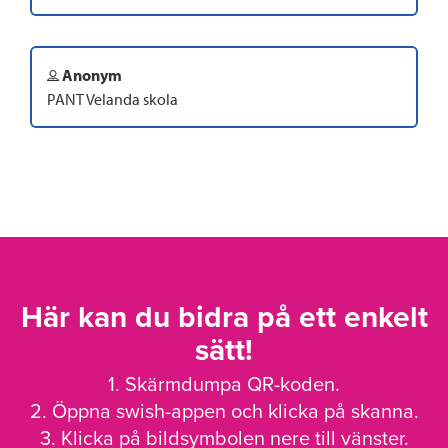
Anonym
PANT Velanda skola
Här kan du bidra på ett enkelt
sätt!
1. Skärmdumpa QR-koden.
2. Öppna swish-appen och klicka på skanna.
3. Klicka på bildsymbolen nere till vänster.