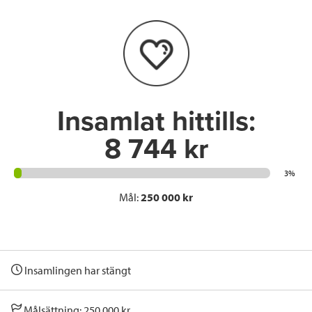
b
t
e
o
e
d
o
r
I
k
n
Insamlat hittills:
8 744 kr
3%
Mål:
250 000 kr
Insamlingen har stängt
Målsättning: 250 000 kr