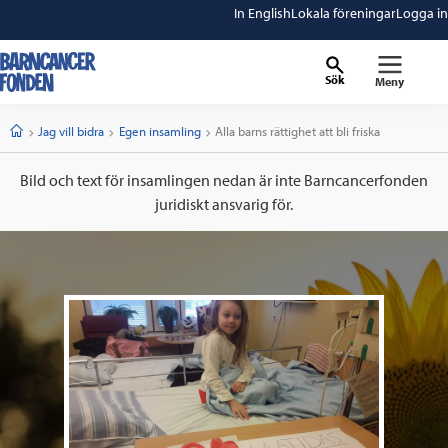
In English
Lokala föreningar
Logga in
Sök
Meny
barncancerfonden
startsida
Start
Jag vill bidra
Egen insamling
Current:
Alla barns rättighet att bli friska
Bild och text för insamlingen nedan är inte Barncancerfonden
juridiskt ansvarig för.