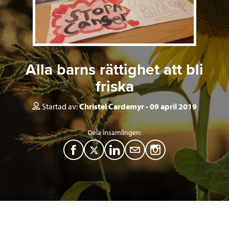
Alla barns rättighet att bli
friska
Startad av:
Christel Cardemyr
09 april 2019
Dela insamlingen:
F
T
L
M
a
w
i
a
c
i
n
i
e
t
k
l