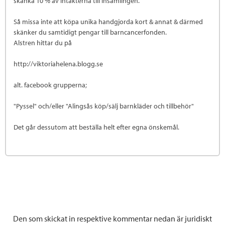
skänka 10 % av intäkterna till insamlingen.
Så missa inte att köpa unika handgjorda kort & annat & därmed
skänker du samtidigt pengar till barncancerfonden.
Alstren hittar du på
http://viktoriahelena.blogg.se
alt. facebook grupperna;
"Pyssel" och/eller "Alingsås köp/sälj barnkläder och tillbehör"
Det går dessutom att beställa helt efter egna önskemål.
Den som skickat in respektive kommentar nedan är juridiskt