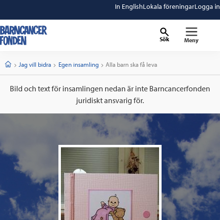
In English
Lokala föreningar
Logga in
Sök
Meny
barncancerfonden
startsida
Start
Jag vill bidra
Egen insamling
Current:
Alla barn ska få leva
Bild och text för insamlingen nedan är inte Barncancerfonden
juridiskt ansvarig för.