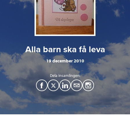
Alla barn ska få leva
19 december 2010
Dela insamlingen:
F
T
L
M
a
w
i
a
c
i
n
i
e
t
k
l