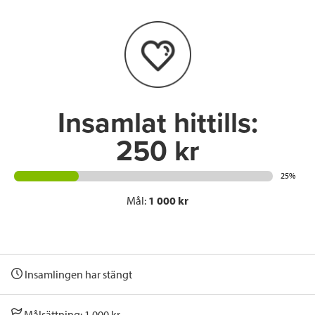
b
t
e
o
e
d
o
r
I
k
n
Insamlat hittills:
250 kr
25%
Mål:
1 000 kr
Insamlingen har stängt
Målsättning: 1 000 kr