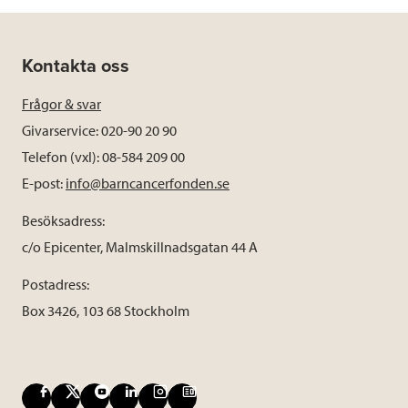
Kontakta oss
Frågor & svar
Givarservice: 020-90 20 90
Telefon (vxl): 08-584 209 00
E-post:
info@barncancerfonden.se
Besöksadress:
c/o Epicenter, Malmskillnadsgatan 44 A
Postadress:
Box 3426, 103 68 Stockholm
F
X
Y
L
I
B