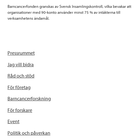
Barncancerfonden granskas av Svensk Insamlingskontroll, vilka bevakar att
organisationer med 90-konto använder minst 75 % av intäkterna till
verksamhetens ändamål.
Pressrummet
Jag vill bidra
Råd och stöd
För företag
Barncancerforskning
För forskare
Event
Politik och påverkan