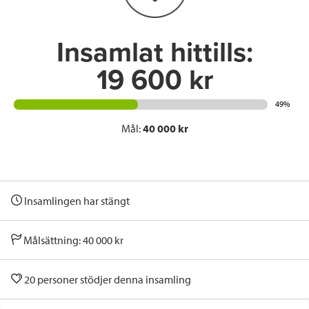
k
n
Insamlat hittills:
19 600 kr
49%
Mål:
40 000 kr
Insamlingen har stängt
Målsättning: 40 000 kr
20 personer stödjer denna insamling