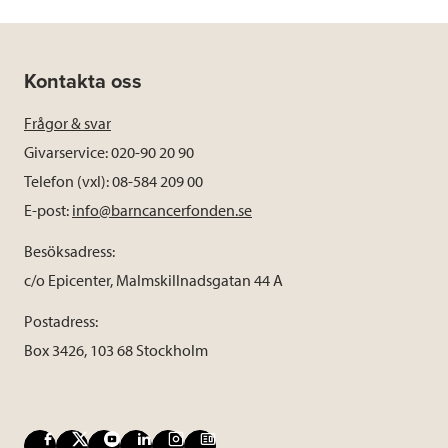
Kontakta oss
Frågor & svar
Givarservice: 020-90 20 90
Telefon (vxl): 08-584 209 00
E-post:
info@barncancerfonden.se
Besöksadress:
c/o Epicenter, Malmskillnadsgatan 44 A
Postadress:
Box 3426, 103 68 Stockholm
F
X
Y
L
I
B