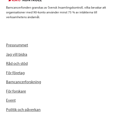
k
n
Barncancerfonden granskas av Svensk Insamlingskontroll, vilka bevakar att
organisationer med 90-konto använder minst 75 % av intäkterna till
verksamhetens ändamål.
Pressrummet
Jag vill bidra
Råd och stöd
För företag
Barncancerforskning
För forskare
Event
Politik och påverkan