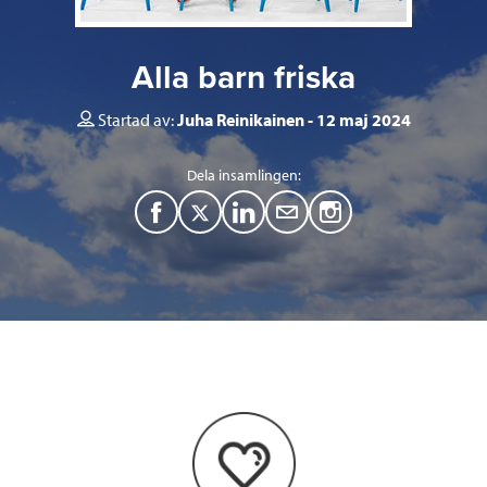
Alla barn friska
Startad av:
Juha Reinikainen
12 maj 2024
Dela insamlingen:
F
T
L
M
a
w
i
a
c
i
n
i
e
t
k
l
b
t
e
o
e
d
o
r
I