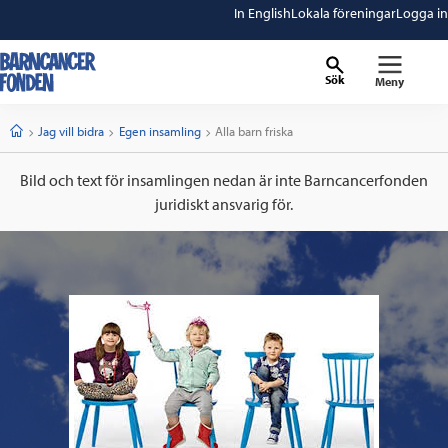
In English
Lokala föreningar
Logga in
Sök
Meny
barncancerfonden
startsida
Start
Jag vill bidra
Egen insamling
Current:
Alla barn friska
Bild och text för insamlingen nedan är inte Barncancerfonden
juridiskt ansvarig för.