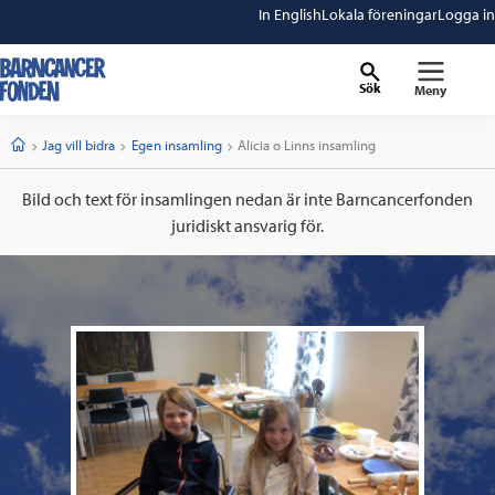
In English
Lokala föreningar
Logga in
Sök
Meny
barncancerfonden
startsida
Start
Jag vill bidra
Egen insamling
Current:
Alicia o Linns insamling
Bild och text för insamlingen nedan är inte Barncancerfonden
juridiskt ansvarig för.