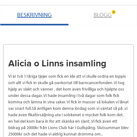
0
BESKRIVNING
BLOGG
Alicia o Linns insamling
Vi är två 11åriga tjejer som fick en ide att vi skulle ordna en loppis
och allt vi fick in skulle gå oavkortat till barncancerfonden. Vi tog
hjälp av släkt och vänner , det kom även frivilliga och hjälpte oss
under dessa dagar. Vi hade insamling i två dagar som folk fick
komma och lämna in sina saker. Vi fick in massor så lokalen vi lånat
var snart full.Så äntligen kom denna lördag som vi väntat så på ,vi
hade även fikaförsäljning ute i solskenet o mycket folk kom det,
en hel del kom bara in för att skänka en slant. Vi fick även ett
bidrag på 2000kr från Lions Club här i Gullspång. Slutsumman blev
25000kr och det hade vi aldrig kunnat drömma om..