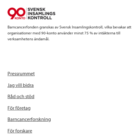
o
r
I
k
n
Barncancerfonden granskas av Svensk Insamlingskontroll, vilka bevakar att
organisationer med 90-konto använder minst 75 % av intäkterna till
verksamhetens ändamål.
Pressrummet
Jag vill bidra
Råd och stöd
För företag
Barncancerforskning
För forskare