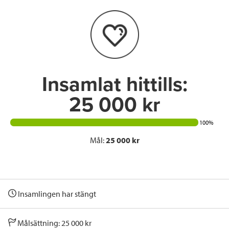
o
e
d
o
r
I
k
n
Insamlat hittills:
25 000 kr
100%
Mål:
25 000 kr
Insamlingen har stängt
Målsättning: 25 000 kr