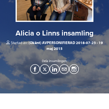
Alicia o Linns insamling
Startad av:
(Okänt) AVPERSONIFIERAD 2018-07-23
19
maj 2015
Dela insamlingen:
F
T
L
M
a
w
i
a
c
i
n
i
e
t
k
l
b
t
e