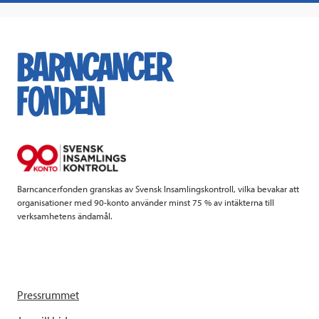
c
i
n
i
e
t
k
l
b
t
e
o
e
d
o
r
I
k
n
Barncancerfonden granskas av Svensk Insamlingskontroll, vilka bevakar att
organisationer med 90-konto använder minst 75 % av intäkterna till
verksamhetens ändamål.
Pressrummet