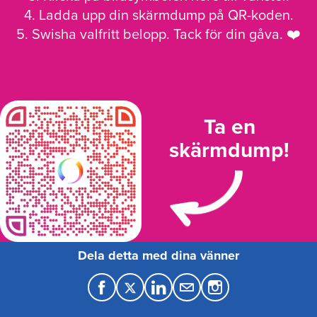
4. Ladda upp din skärmdump på QR-koden.
5. Swisha valfritt belopp. Tack för din gåva. ❤️
Ta en
skärmdump!
Dela detta med dina vänner
F
T
L
M
a
w
i
a