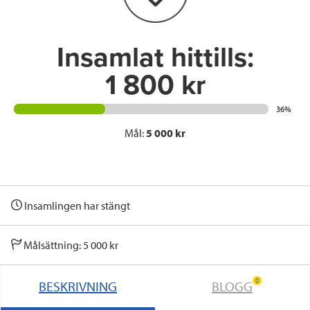
k
n
Insamlat hittills:
1 800 kr
36%
Mål:
5 000 kr
Insamlingen har stängt
Målsättning: 5 000 kr
0
BESKRIVNING
BLOGG