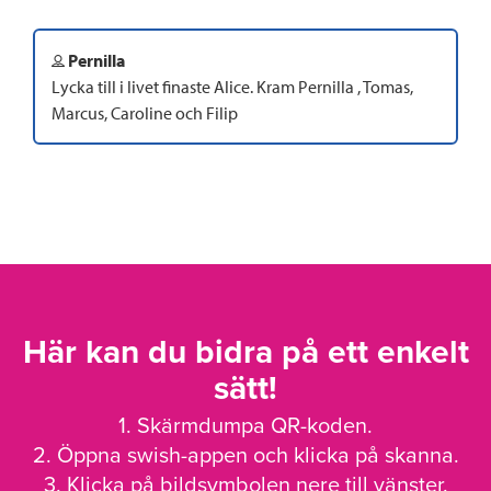
Pernilla
Lycka till i livet finaste Alice. Kram Pernilla , Tomas,
Marcus, Caroline och Filip
Här kan du bidra på ett enkelt
sätt!
1. Skärmdumpa QR-koden.
2. Öppna swish-appen och klicka på skanna.
3. Klicka på bildsymbolen nere till vänster.