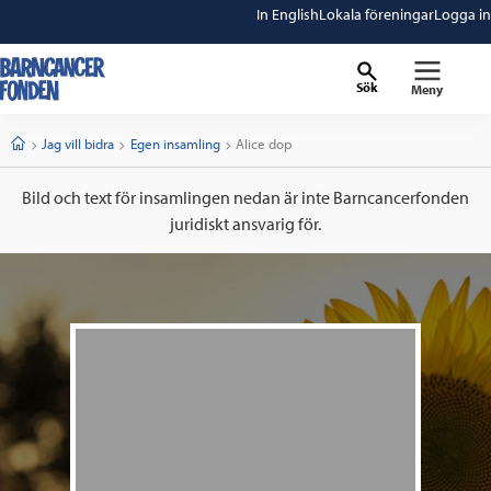
In English
Lokala föreningar
Logga in
Sök
Meny
barncancerfonden
startsida
Start
Jag vill bidra
Egen insamling
Current:
Alice dop
Bild och text för insamlingen nedan är inte Barncancerfonden
juridiskt ansvarig för.