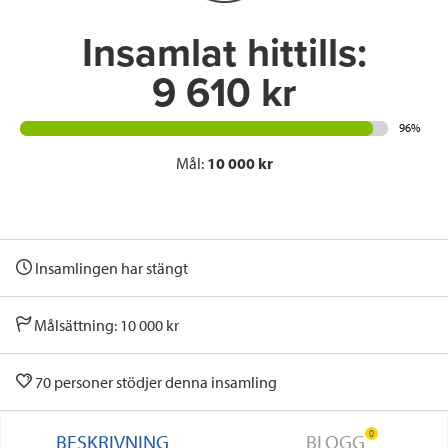
k
n
Insamlat hittills:
9 610 kr
96%
Mål:
10 000 kr
Insamlingen har stängt
Målsättning: 10 000 kr
70 personer stödjer denna insamling
0
BESKRIVNING
BLOGG