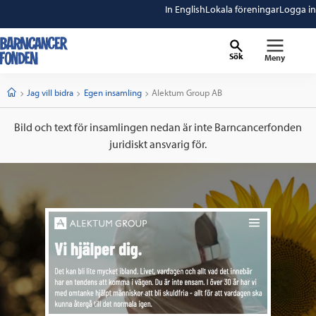
In English
Lokala föreningar
Logga in
Sök
Meny
barncancerfonden
startsida
Start
Jag vill bidra
Egen insamling
Current:
Alektum Group AB
Bild och text för insamlingen nedan är inte Barncancerfonden
juridiskt ansvarig för.