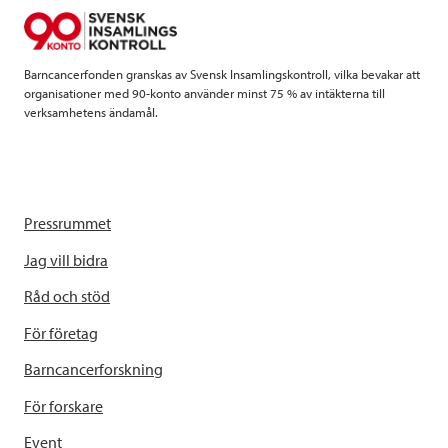
o
r
I
k
n
Barncancerfonden granskas av Svensk Insamlingskontroll, vilka bevakar att
organisationer med 90-konto använder minst 75 % av intäkterna till
verksamhetens ändamål.
Pressrummet
Jag vill bidra
Råd och stöd
För företag
Barncancerforskning
För forskare
Event