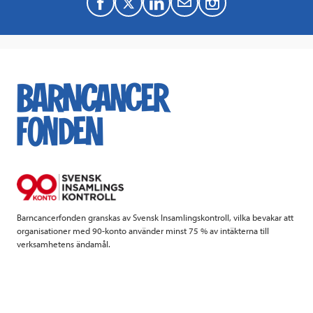
F
T
L
M
a
w
i
a
c
i
n
i
e
t
k
l
b
t
e
o
e
d
o
r
I
k
n
Barncancerfonden granskas av Svensk Insamlingskontroll, vilka bevakar att
organisationer med 90-konto använder minst 75 % av intäkterna till
verksamhetens ändamål.