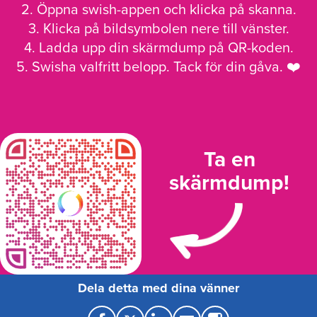
2. Öppna swish-appen och klicka på skanna.
3. Klicka på bildsymbolen nere till vänster.
4. Ladda upp din skärmdump på QR-koden.
5. Swisha valfritt belopp. Tack för din gåva. ❤️
Ta en
skärmdump!
Dela detta med dina vänner