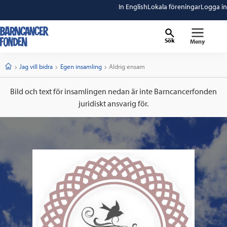
In English
Lokala föreningar
Logga in
Sök
Meny
barncancerfonden
startsida
Start
Jag vill bidra
Egen insamling
Current:
Aldrig ensam
Bild och text för insamlingen nedan är inte Barncancerfonden
juridiskt ansvarig för.