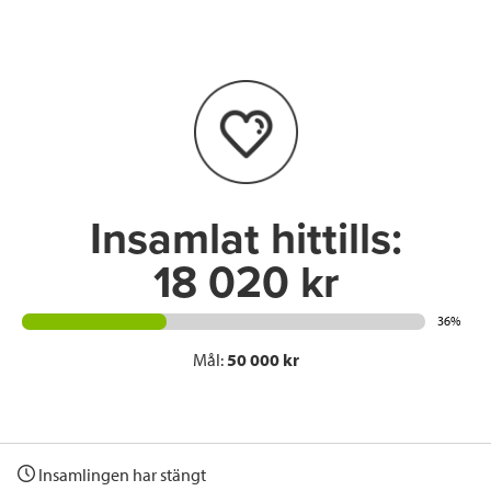
e
t
k
l
b
t
e
o
e
d
o
r
I
k
n
Insamlat hittills:
18 020 kr
36%
Mål:
50 000 kr
Insamlingen har stängt