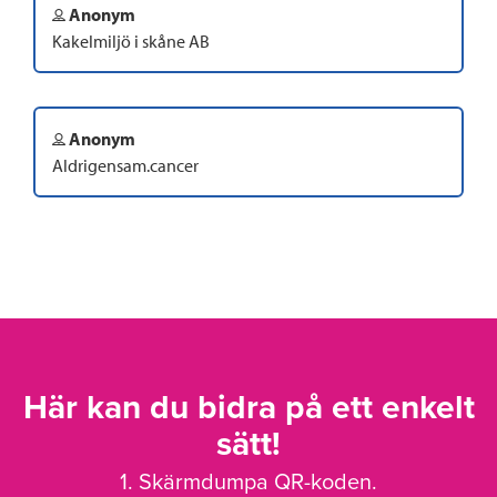
Anonym
Kakelmiljö i skåne AB
Anonym
Aldrigensam.cancer
Här kan du bidra på ett enkelt
sätt!
1. Skärmdumpa QR-koden.