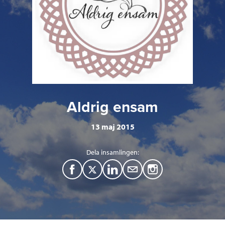
Aldrig ensam
13 maj 2015
Dela insamlingen:
F
T
L
M
a
w
i
a
c
i
n
i