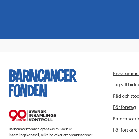
Pressrumme
Jag vill bidra
Råd och stö
För företag
Barncancerf
Barncancerfonden granskas av Svensk
För forskare
Insamlingskontroll, vilka bevakar att organisationer