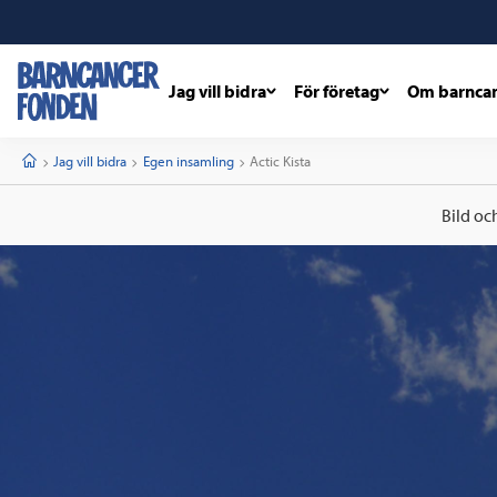
Jag vill bidra
För företag
Om barnca
barncancerfonden
startsida
Start
Jag vill bidra
Egen insamling
Current:
Actic Kista
Bild oc