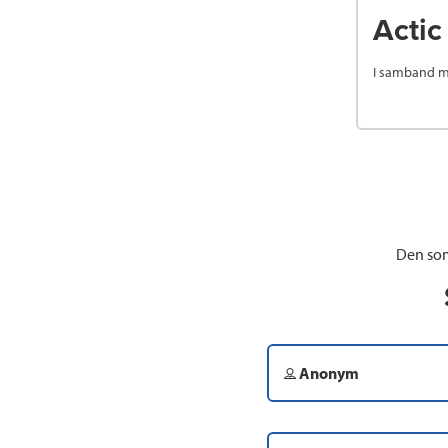
Actic
I samband me
Den som
Anonym