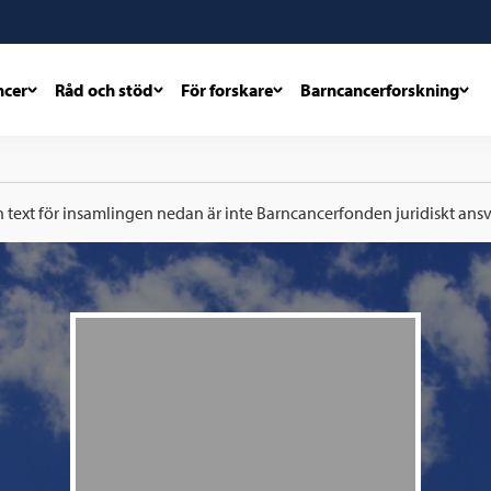
ncer
Råd och stöd
För forskare
Barncancerforskning
h text för insamlingen nedan är inte Barncancerfonden juridiskt ansva