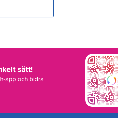
kelt sätt!
sh-app och bidra