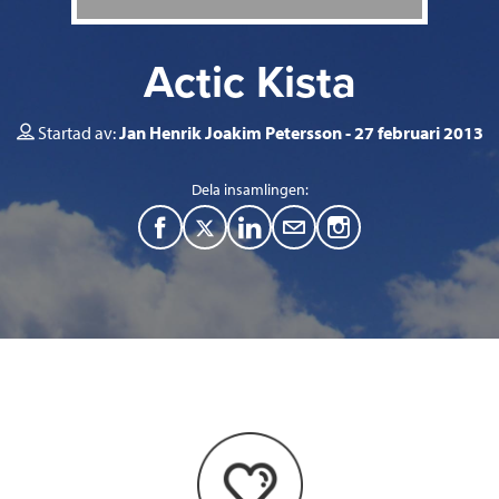
Actic Kista
Startad av:
Jan Henrik Joakim Petersson
27 februari 2013
Dela insamlingen:
F
T
L
M
a
w
i
a
c
i
n
i
e
t
k
l
b
t
e
o
e
d
o
r
I