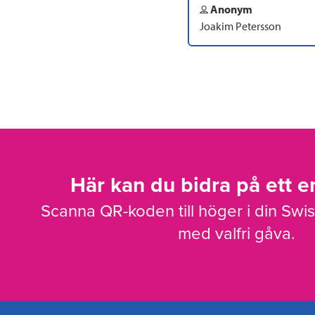
Anonym
Joakim Petersson
Här kan du bidra på ett en
Scanna QR-koden till höger i din Swi
med valfri gåva.