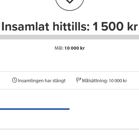
k
n
Insamlat hittills:
1 500 kr
Mål:
10 000 kr
Insamlingen har stängt
Målsättning: 10 000 kr