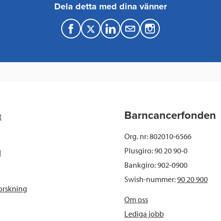
Dela detta med dina vänner
F
T
L
M
a
w
i
a
c
i
n
i
e
t
k
l
b
t
e
Barncancerfonden
t
o
e
d
Org. nr: 802010-6566
o
r
I
Plusgiro: 90 20 90-0
d
Bankgiro: 902-0900
k
n
Swish-nummer:
90 20 900
orskning
Om oss
Lediga jobb