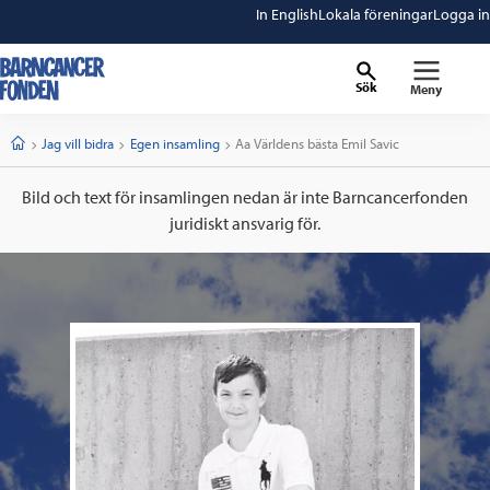
In English
Lokala föreningar
Logga in
Sök
Meny
barncancerfonden
startsida
Start
Jag vill bidra
Egen insamling
Current:
Aa Världens bästa Emil Savic
Bild och text för insamlingen nedan är inte Barncancerfonden
juridiskt ansvarig för.