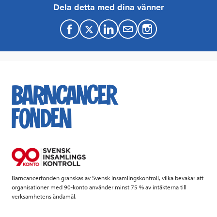
Dela detta med dina vänner
F
T
L
M
a
w
i
a
c
i
n
i
e
t
k
l
b
t
e
o
e
d
o
r
I
k
n
Barncancerfonden granskas av Svensk Insamlingskontroll, vilka bevakar att
organisationer med 90-konto använder minst 75 % av intäkterna till
verksamhetens ändamål.