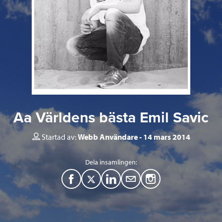
Aa Världens bästa Emil Savic
Startad av:
Webb Användare
14 mars 2014
Dela insamlingen:
F
T
L
M
a
w
i
a
c
i
n
i