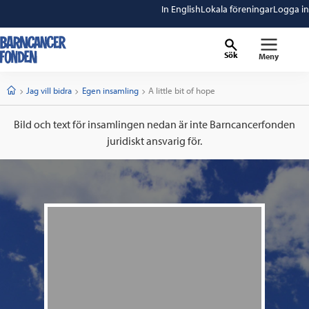
In English
Lokala föreningar
Logga in
Sök
Meny
barncancerfonden
startsida
Start
Jag vill bidra
Egen insamling
Current:
A little bit of hope
Bild och text för insamlingen nedan är inte Barncancerfonden
juridiskt ansvarig för.