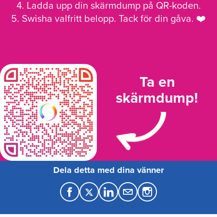
4. Ladda upp din skärmdump på QR-koden.
5. Swisha valfritt belopp. Tack för din gåva. ❤️
Ta en
skärmdump!
Dela detta med dina vänner
F
T
L
M
a
w
i
a