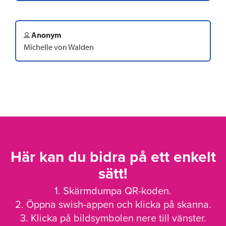
Anonym
Michelle von Walden
Här kan du bidra på ett enkelt
sätt!
1. Skärmdumpa QR-koden.
2. Öppna swish-appen och klicka på skanna.
3. Klicka på bildsymbolen nere till vänster.