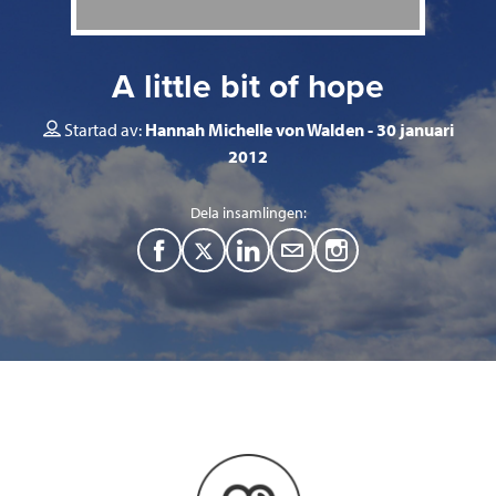
A little bit of hope
Startad av:
Hannah Michelle von Walden
30 januari
2012
Dela insamlingen:
F
T
L
M
a
w
i
a
c
i
n
i
e
t
k
l
b
t
e
o
e
d