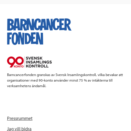
c
i
n
i
e
t
k
l
b
t
e
o
e
d
o
r
I
k
n
Barncancerfonden granskas av Svensk Insamlingskontroll, vilka bevakar att
organisationer med 90-konto använder minst 75 % av intäkterna till
verksamhetens ändamål.
Pressrummet
Jag vill bidra