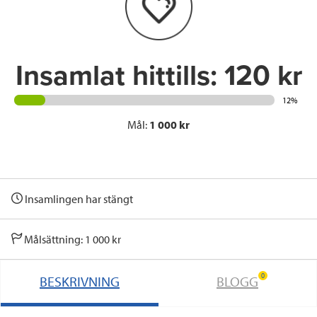
o
r
I
k
n
Insamlat hittills:
120 kr
12%
Mål:
1 000 kr
Insamlingen har stängt
Målsättning: 1 000 kr
0
BESKRIVNING
BLOGG