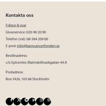
Kontakta oss
Frågor & svar
Givarservice: 020-90 20 90
Telefon (vxl): 08-584 209 00
E-post:
info@barncancerfonden.se
Besöksadress:
c/o Epicenter, Malmskillnadsgatan 44 A
Postadress:
Box 3426, 103 68 Stockholm
F
X
Y
L
I
B