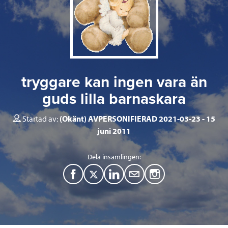
tryggare kan ingen vara än
guds lilla barnaskara
Startad av:
(Okänt) AVPERSONIFIERAD 2021-03-23
15
juni 2011
Dela insamlingen:
F
T
L
M
a
w
i
a
c
i
n
i