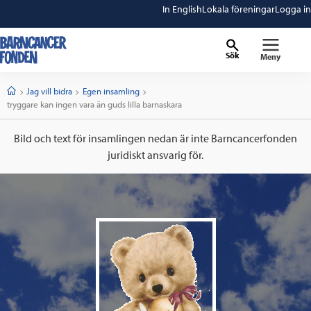
In English
Lokala föreningar
Logga in
Sök
Meny
barncancerfonden
startsida
Start
Jag vill bidra
Egen insamling
Current:
tryggare kan ingen vara än guds lilla barnaskara
Bild och text för insamlingen nedan är inte Barncancerfonden
juridiskt ansvarig för.