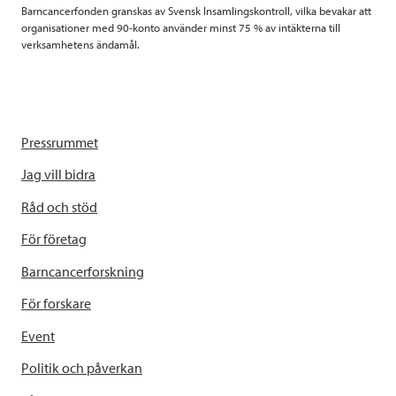
Barncancerfonden granskas av Svensk Insamlingskontroll, vilka bevakar att
organisationer med 90-konto använder minst 75 % av intäkterna till
verksamhetens ändamål.
Pressrummet
Jag vill bidra
Råd och stöd
För företag
Barncancerforskning
För forskare
Event
Politik och påverkan