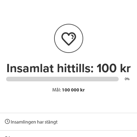
e
t
k
l
b
t
e
o
e
d
o
r
I
k
n
Insamlat hittills:
100 kr
0%
Mål:
100 000 kr
Insamlingen har stängt