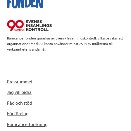
o
e
d
o
r
I
k
n
Barncancerfonden granskas av Svensk Insamlingskontroll, vilka bevakar att
organisationer med 90-konto använder minst 75 % av intäkterna till
verksamhetens ändamål.
Pressrummet
Jag vill bidra
Råd och stöd
För företag
Barncancerforskning