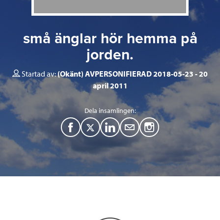
små änglar hör hemma på
jorden.
Startad av:
(Okänt) AVPERSONIFIERAD 2018-05-23
20
april 2011
Dela insamlingen:
F
T
L
M
a
w
i
a
c
i
n
i
e
t
k
l
b
t
e