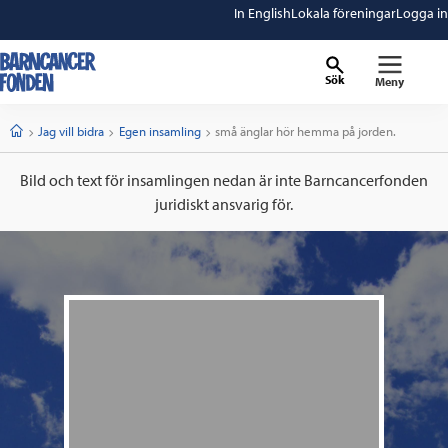
In English
Lokala föreningar
Logga in
Sök
Meny
barncancerfonden
startsida
Start
Jag vill bidra
Egen insamling
Current:
små änglar hör hemma på jorden.
Bild och text för insamlingen nedan är inte Barncancerfonden
juridiskt ansvarig för.