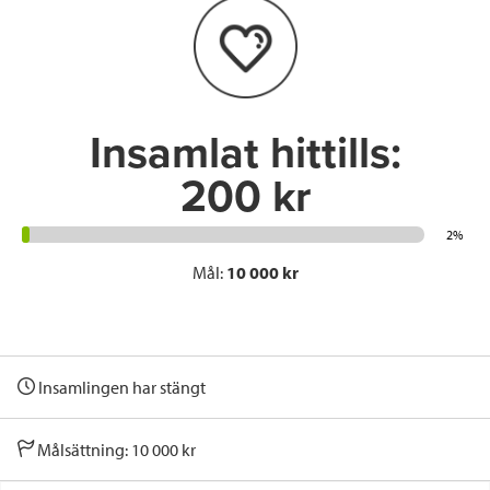
o
e
d
o
r
I
k
n
Insamlat hittills:
200 kr
2%
Mål:
10 000 kr
Insamlingen har stängt
Målsättning: 10 000 kr