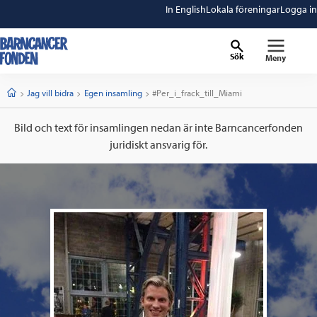
In English
Lokala föreningar
Logga in
Sök
Meny
barncancerfonden
startsida
Start
Jag vill bidra
Egen insamling
Current:
#Per_i_frack_till_Miami
Bild och text för insamlingen nedan är inte Barncancerfonden
juridiskt ansvarig för.