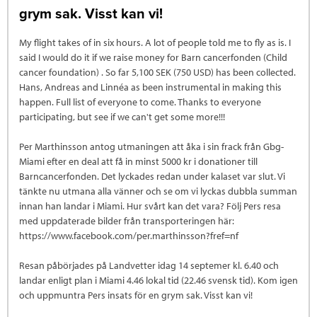
grym sak. Visst kan vi!
My flight takes of in six hours. A lot of people told me to fly as is. I
said I would do it if we raise money for Barn cancerfonden (Child
cancer foundation) . So far 5,100 SEK (750 USD) has been collected.
Hans, Andreas and Linnéa as been instrumental in making this
happen. Full list of everyone to come. Thanks to everyone
participating, but see if we can't get some more!!!
Per Marthinsson antog utmaningen att åka i sin frack från Gbg-
Miami efter en deal att få in minst 5000 kr i donationer till
Barncancerfonden. Det lyckades redan under kalaset var slut. Vi
tänkte nu utmana alla vänner och se om vi lyckas dubbla summan
innan han landar i Miami. Hur svårt kan det vara? Följ Pers resa
med uppdaterade bilder från transporteringen här:
https://www.facebook.com/per.marthinsson?fref=nf
Resan påbörjades på Landvetter idag 14 septemer kl. 6.40 och
landar enligt plan i Miami 4.46 lokal tid (22.46 svensk tid). Kom igen
och uppmuntra Pers insats för en grym sak. Visst kan vi!