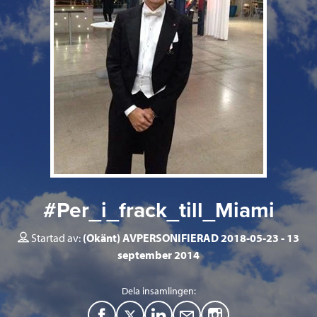
#Per_i_frack_till_Miami
Startad av:
(Okänt) AVPERSONIFIERAD 2018-05-23
13
september 2014
Dela insamlingen:
F
T
L
M