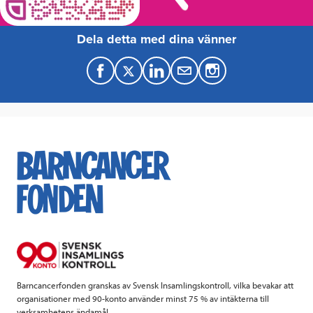
Dela detta med dina vänner
F
T
L
M
a
w
i
a
c
i
n
i
e
t
k
l
b
t
e
o
e
d
o
r
I
k
n
Barncancerfonden granskas av Svensk Insamlingskontroll, vilka bevakar att
organisationer med 90-konto använder minst 75 % av intäkterna till
verksamhetens ändamål.