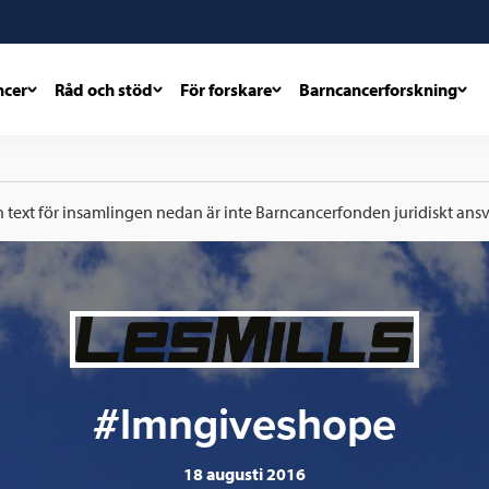
ncer
Råd och stöd
För forskare
Barncancerforskning
h text för insamlingen nedan är inte Barncancerfonden juridiskt ansva
#lmngiveshope
18 augusti 2016