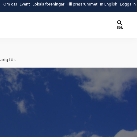
Om oss
Event
Lokala föreningar
Till pressrummet
In English
Logga in
Sök
rig för.