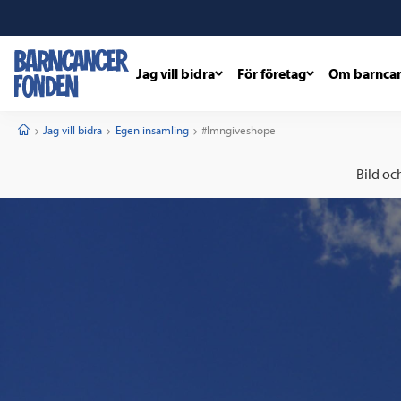
Jag vill bidra
För företag
Om barnca
barncancerfonden
startsida
Start
Jag vill bidra
Egen insamling
Current:
#lmngiveshope
Bild oc