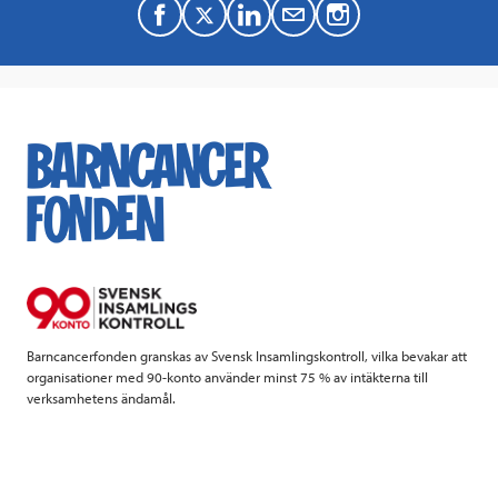
F
T
L
M
a
w
i
a
c
i
n
i
e
t
k
l
b
t
e
o
e
d
o
r
I
k
n
Barncancerfonden granskas av Svensk Insamlingskontroll, vilka bevakar att
organisationer med 90-konto använder minst 75 % av intäkterna till
verksamhetens ändamål.