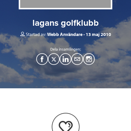
lagans golfklubb
Startad av:
Webb Användare
13 maj 2010
Dela insamlingen:
F
T
L
M
a
w
i
a
c
i
n
i
e
t
k
l
b
t
e
o
e
d
o
r
I