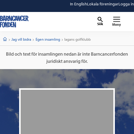
In English
Lokala föreningar
Logga in
Sök
Meny
barncancerfonden
startsida
Start
Jag vill bidra
Egen insamling
Current:
lagans golfklubb
Bild och text för insamlingen nedan är inte Barncancerfonden
juridiskt ansvarig för.