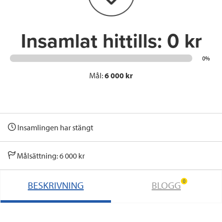
k
n
Insamlat hittills:
0 kr
0%
Mål:
6 000 kr
Insamlingen har stängt
Målsättning: 6 000 kr
0
BESKRIVNING
BLOGG