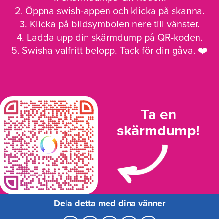
2. Öppna swish-appen och klicka på skanna.
3. Klicka på bildsymbolen nere till vänster.
4. Ladda upp din skärmdump på QR-koden.
5. Swisha valfritt belopp. Tack för din gåva. ❤️
Ta en
skärmdump!
Dela detta med dina vänner