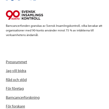
o
r
I
k
n
Barncancerfonden granskas av Svensk Insamlingskontroll, vilka bevakar att
organisationer med 90-konto använder minst 75 % av intäkterna till
verksamhetens ändamål.
Pressrummet
Jag vill bidra
Råd och stöd
För företag
Barncancerforskning
För forskare