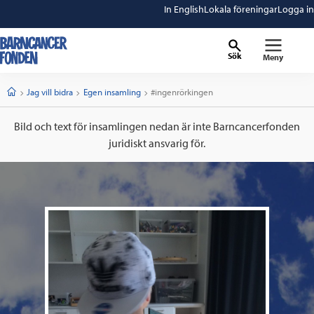
In English
Lokala föreningar
Logga in
Sök
Meny
barncancerfonden
startsida
Start
Jag vill bidra
Egen insamling
Current:
#ingenrörkingen
Bild och text för insamlingen nedan är inte Barncancerfonden
juridiskt ansvarig för.