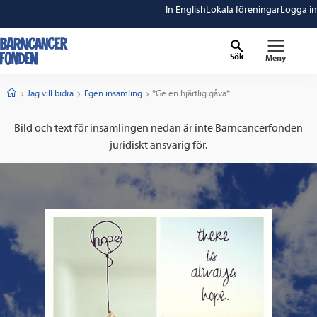
In English
Lokala föreningar
Logga in
Sök
Meny
barncancerfonden
startsida
Start
Jag vill bidra
Egen insamling
Current:
*Ge en hjärtlig gåva*
Bild och text för insamlingen nedan är inte Barncancerfonden
juridiskt ansvarig för.