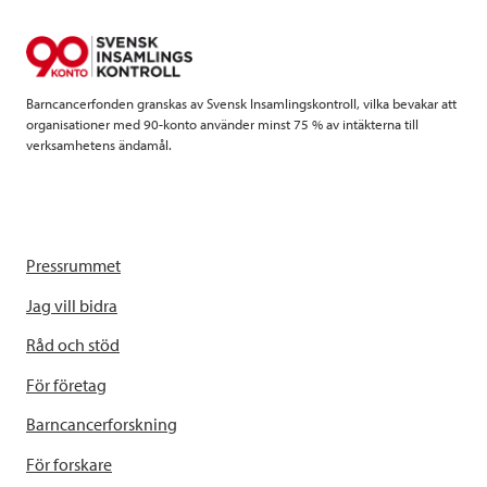
o
r
I
k
n
Barncancerfonden granskas av Svensk Insamlingskontroll, vilka bevakar att
organisationer med 90-konto använder minst 75 % av intäkterna till
verksamhetens ändamål.
Pressrummet
Jag vill bidra
Råd och stöd
För företag
Barncancerforskning
För forskare