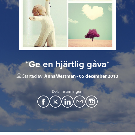
*Ge en hjärtlig gåva*
Startad av:
Anna Westman
05 december 2013
Dela insamlingen:
F
T
L
M
a
w
i
a
c
i
n
i