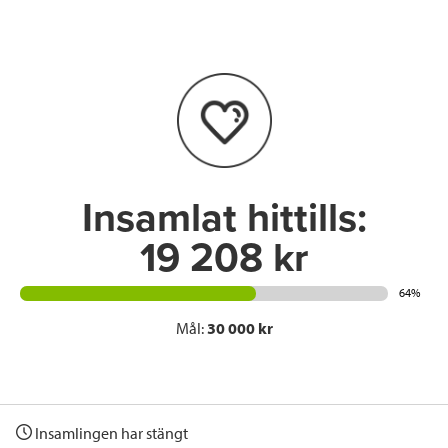
e
t
k
l
b
t
e
o
e
d
o
r
I
k
n
Insamlat hittills:
19 208 kr
64%
Mål:
30 000 kr
Insamlingen har stängt