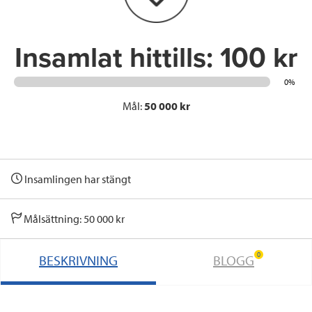
k
n
Insamlat hittills:
100 kr
0%
Mål:
50 000 kr
Insamlingen har stängt
Målsättning: 50 000 kr
0
BESKRIVNING
BLOGG