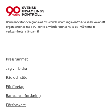
o
r
I
k
n
Barncancerfonden granskas av Svensk Insamlingskontroll, vilka bevakar att
organisationer med 90-konto använder minst 75 % av intäkterna till
verksamhetens ändamål.
Pressrummet
Jag vill bidra
Råd och stöd
För företag
Barncancerforskning
För forskare