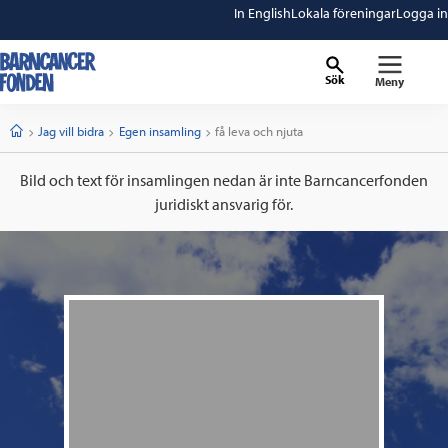
In English
Lokala föreningar
Logga in
Sök
Meny
barncancerfonden
startsida
Start
Jag vill bidra
Egen insamling
Current:
få leva och njuta
Bild och text för insamlingen nedan är inte Barncancerfonden
juridiskt ansvarig för.