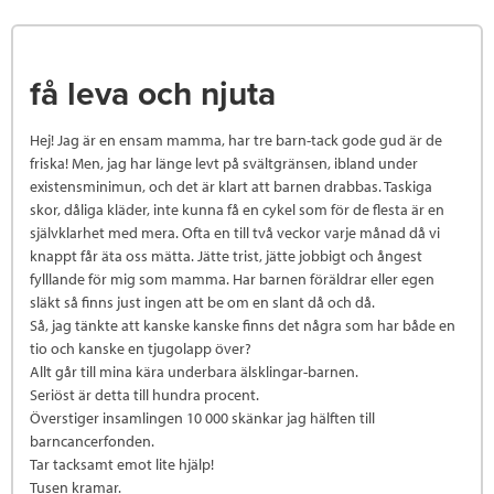
få leva och njuta
Hej! Jag är en ensam mamma, har tre barn-tack gode gud är de
friska! Men, jag har länge levt på svältgränsen, ibland under
existensminimun, och det är klart att barnen drabbas. Taskiga
skor, dåliga kläder, inte kunna få en cykel som för de flesta är en
självklarhet med mera. Ofta en till två veckor varje månad då vi
knappt får äta oss mätta. Jätte trist, jätte jobbigt och ångest
fylllande för mig som mamma. Har barnen föräldrar eller egen
släkt så finns just ingen att be om en slant då och då.
Så, jag tänkte att kanske kanske finns det några som har både en
tio och kanske en tjugolapp över?
Allt går till mina kära underbara älsklingar-barnen.
Seriöst är detta till hundra procent.
Överstiger insamlingen 10 000 skänkar jag hälften till
barncancerfonden.
Tar tacksamt emot lite hjälp!
Tusen kramar.