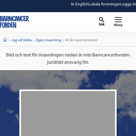
In English
Lokala föreningar
Logga in
Sök
Meny
barncancerfonden
startsida
Start
Jag vill bidra
Egen insamling
Current:
60 år med omtanke
Bild och text för insamlingen nedan är inte Barncancerfonden
juridiskt ansvarig för.