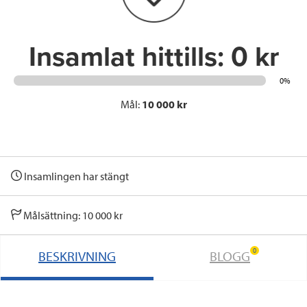
k
n
Insamlat hittills:
0 kr
0%
Mål:
10 000 kr
Insamlingen har stängt
Målsättning: 10 000 kr
0
BESKRIVNING
BLOGG