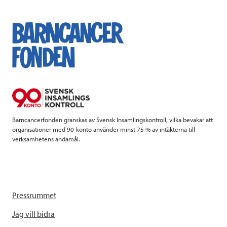
c
i
n
i
e
t
k
l
b
t
e
o
e
d
o
r
I
k
n
Barncancerfonden granskas av Svensk Insamlingskontroll, vilka bevakar att
organisationer med 90-konto använder minst 75 % av intäkterna till
verksamhetens ändamål.
Pressrummet
Jag vill bidra