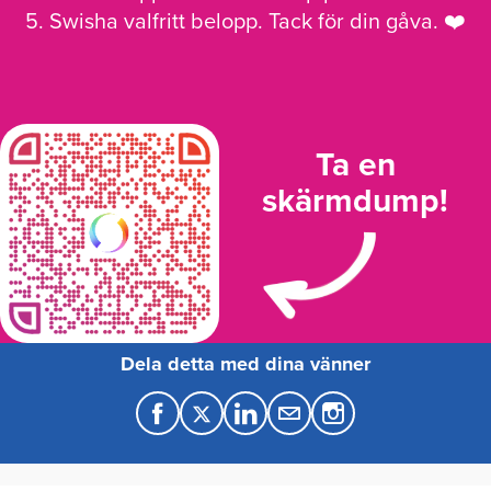
5. Swisha valfritt belopp. Tack för din gåva. ❤️
Ta en
skärmdump!
Dela detta med dina vänner
F
T
L
M
a
w
i
a