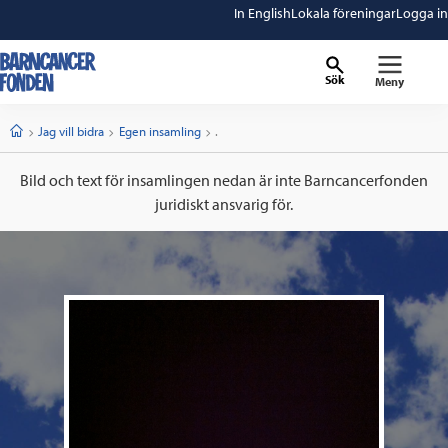
In English
Lokala föreningar
Logga in
Sök
Meny
barncancerfonden
startsida
Start
Jag vill bidra
Egen insamling
Current:
.
Bild och text för insamlingen nedan är inte Barncancerfonden
juridiskt ansvarig för.