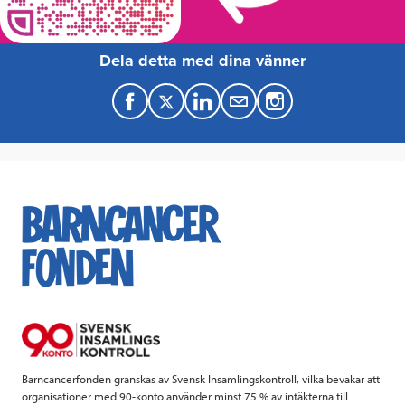
Dela detta med dina vänner
F
T
L
M
a
w
i
a
c
i
n
i
e
t
k
l
b
t
e
o
e
d
o
r
I
k
n
Barncancerfonden granskas av Svensk Insamlingskontroll, vilka bevakar att
organisationer med 90-konto använder minst 75 % av intäkterna till