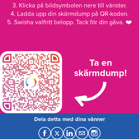
3. Klicka på bildsymbolen nere till vänster.
4. Ladda upp din skärmdump på QR-koden.
5. Swisha valfritt belopp. Tack för din gåva. ❤️
Ta en
skärmdump!
Dela detta med dina vänner
F
T
L
M