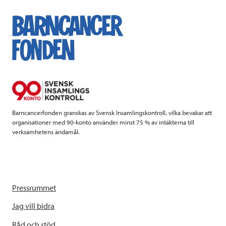
e
t
k
l
b
t
e
o
e
d
o
r
I
k
n
Barncancerfonden granskas av Svensk Insamlingskontroll, vilka bevakar att
organisationer med 90-konto använder minst 75 % av intäkterna till
verksamhetens ändamål.
Pressrummet
Jag vill bidra
Råd och stöd