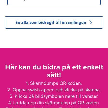
Se alla som bidragit till insamlingen
Här kan du bidra på ett enkelt
sätt!
1. Skärmdumpa QR-koden.
2. Öppna swish-appen och klicka på skanna.
3. Klicka på bildsymbolen nere till vänster.
4. Ladda upp din skärmdump på QR-koden.