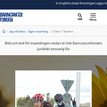
In English
Lokala föreningar
Logga in
Sök
Meny
barncancerfonden
startsida
Start
Jag vill bidra
Egen insamling
Current:
2 Tokar 1 Tandem
Bild och text för insamlingen nedan är inte Barncancerfonden
juridiskt ansvarig för.