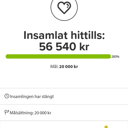
o
r
I
k
n
Insamlat hittills:
56 540 kr
283%
Mål:
20 000 kr
Insamlingen har stängt
Målsättning: 20 000 kr
0