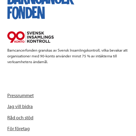
b
t
e
o
e
d
o
r
I
k
n
Barncancerfonden granskas av Svensk Insamlingskontroll, vilka bevakar att
organisationer med 90-konto använder minst 75 % av intäkterna till
verksamhetens ändamål.
Pressrummet
Jag vill bidra
Råd och stöd
För företag