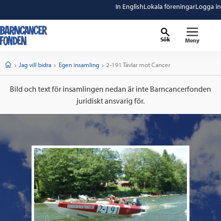
In English
Lokala föreningar
Logga in
Sök
Meny
barncancerfonden
startsida
Start
Jag vill bidra
Egen insamling
Current:
2-191 Tävlar mot Cancer
Bild och text för insamlingen nedan är inte Barncancerfonden
juridiskt ansvarig för.