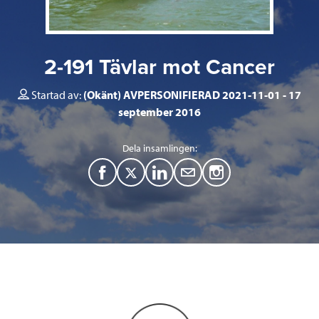
2-191 Tävlar mot Cancer
Startad av:
(Okänt) AVPERSONIFIERAD 2021-11-01
17
september 2016
Dela insamlingen:
F
T
L
M
a
w
i
a
c
i
n
i
e
t
k
l
b
t
e
o
e
d