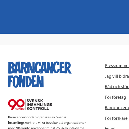
Pressrumme
Jag vill bidra
Råd och stö
För företag
Barncancerf
Barncancerfonden granskas av Svensk
För forskare
Insamlingskontroll, vilka bevakar att organisationer
Event
med 90-konto använder minst 75 % av intäkterna