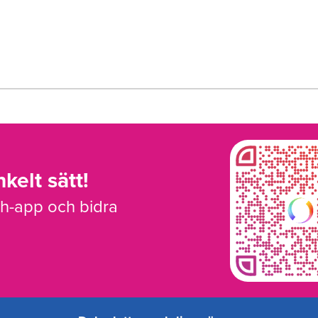
kelt sätt!
sh-app och bidra