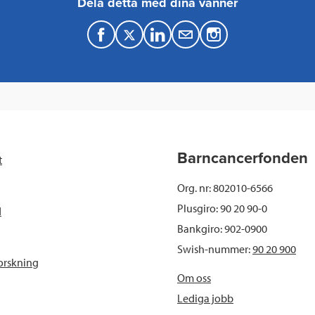
Dela detta med dina vänner
F
T
L
M
a
w
i
a
c
i
n
i
e
t
k
l
b
t
e
Barncancerfonden
t
o
e
d
Org. nr: 802010-6566
o
r
I
Plusgiro: 90 20 90-0
d
Bankgiro: 902-0900
k
n
Swish-nummer:
90 20 900
orskning
Om oss
Lediga jobb