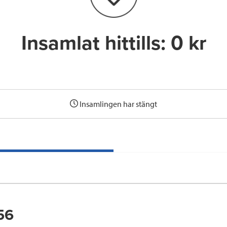
k
n
Insamlat hittills:
0 kr
Insamlingen har stängt
56