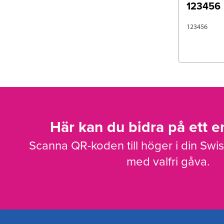
123456
123456
Här kan du bidra på ett en
Scanna QR-koden till höger i din Swi
med valfri gåva.