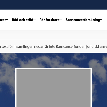
ncer
Råd och stöd
För forskare
Barncancerforskning
h text för insamlingen nedan är inte Barncancerfonden juridiskt ansva