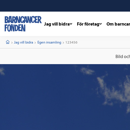
Jag vill bidra
För företag
Om barnca
barncancerfonden
startsida
Start
Jag vill bidra
Egen insamling
Current:
123456
Bild oc