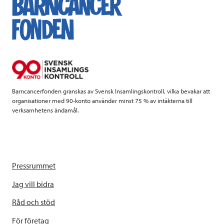
b
t
e
o
e
d
o
r
I
k
n
Barncancerfonden granskas av Svensk Insamlingskontroll, vilka bevakar att
organisationer med 90-konto använder minst 75 % av intäkterna till
verksamhetens ändamål.
Pressrummet
Jag vill bidra
Råd och stöd
För företag