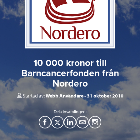
10 000 kronor till
Barncancerfonden från
Nordero
Startad av:
Webb Användare
31 oktober 2010
Dela insamlingen:
F
T
L
M
a
w
i
a