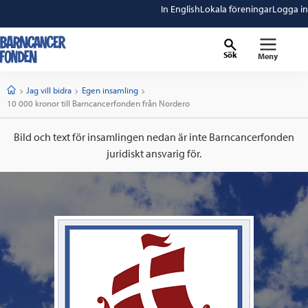
In English
Lokala föreningar
Logga in
Sök
Meny
barncancerfonden
startsida
Start
Jag vill bidra
Egen insamling
Current:
10 000 kronor till Barncancerfonden från Nordero
Bild och text för insamlingen nedan är inte Barncancerfonden
juridiskt ansvarig för.