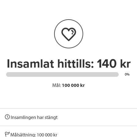
e
t
k
l
b
t
e
o
e
d
o
r
I
k
n
Insamlat hittills:
140 kr
0%
Mål:
100 000 kr
Insamlingen har stängt
Målsättning: 100 000 kr