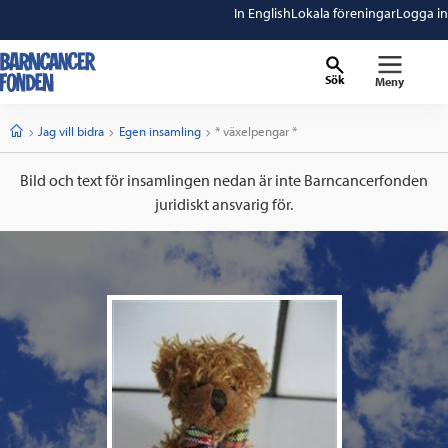
In English
Lokala föreningar
Logga in
Sök
Meny
barncancerfonden
startsida
Start
Jag vill bidra
Egen insamling
Current:
* växelpengar *
Bild och text för insamlingen nedan är inte Barncancerfonden
juridiskt ansvarig för.