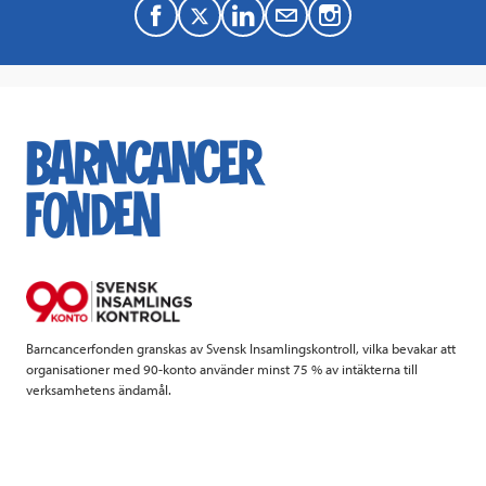
F
T
L
M
a
w
i
a
c
i
n
i
e
t
k
l
b
t
e
o
e
d
o
r
I
k
n
Barncancerfonden granskas av Svensk Insamlingskontroll, vilka bevakar att
organisationer med 90-konto använder minst 75 % av intäkterna till
verksamhetens ändamål.