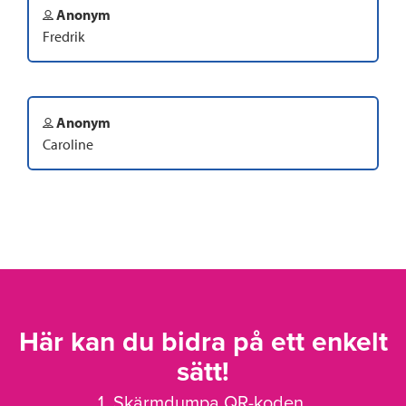
Anonym
Fredrik
Anonym
Caroline
Här kan du bidra på ett enkelt
sätt!
1. Skärmdumpa QR-koden.