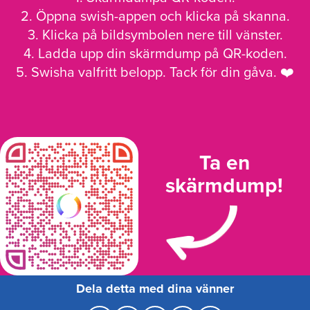
2. Öppna swish-appen och klicka på skanna.
3. Klicka på bildsymbolen nere till vänster.
4. Ladda upp din skärmdump på QR-koden.
5. Swisha valfritt belopp. Tack för din gåva. ❤️
Ta en
skärmdump!
Dela detta med dina vänner