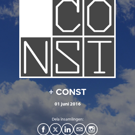
+ CONST
01 juni 2016
Dela insamlingen:
F
T
L
M