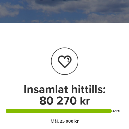
a
w
i
a
c
i
n
i
e
t
k
l
b
t
e
o
e
d
o
r
I
k
n
Insamlat hittills:
80 270 kr
321%
Mål:
25 000 kr