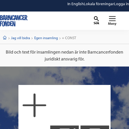
In English
Lokala föreningar
Logga in
Sök
Meny
barncancerfonden
startsida
Start
Jag vill bidra
Egen insamling
Current:
+ CONST
Bild och text för insamlingen nedan är inte Barncancerfonden
juridiskt ansvarig för.