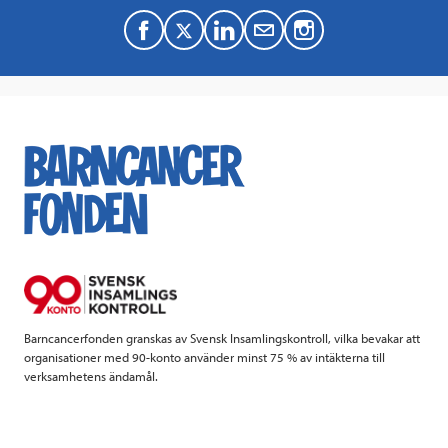
F
T
L
M
a
w
i
a
c
i
n
i
e
t
k
l
b
t
e
o
e
d
o
r
I
k
n
Barncancerfonden granskas av Svensk Insamlingskontroll, vilka bevakar att
organisationer med 90-konto använder minst 75 % av intäkterna till
verksamhetens ändamål.