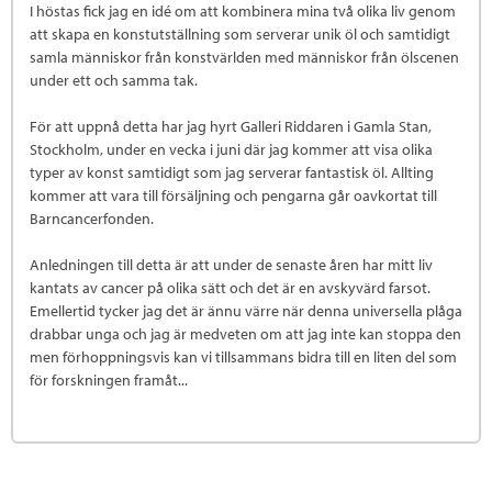
I höstas fick jag en idé om att kombinera mina två olika liv genom
att skapa en konstutställning som serverar unik öl och samtidigt
samla människor från konstvärlden med människor från ölscenen
under ett och samma tak.
För att uppnå detta har jag hyrt Galleri Riddaren i Gamla Stan,
Stockholm, under en vecka i juni där jag kommer att visa olika
typer av konst samtidigt som jag serverar fantastisk öl. Allting
kommer att vara till försäljning och pengarna går oavkortat till
Barncancerfonden.
Anledningen till detta är att under de senaste åren har mitt liv
kantats av cancer på olika sätt och det är en avskyvärd farsot.
Emellertid tycker jag det är ännu värre när denna universella plåga
drabbar unga och jag är medveten om att jag inte kan stoppa den
men förhoppningsvis kan vi tillsammans bidra till en liten del som
för forskningen framåt...