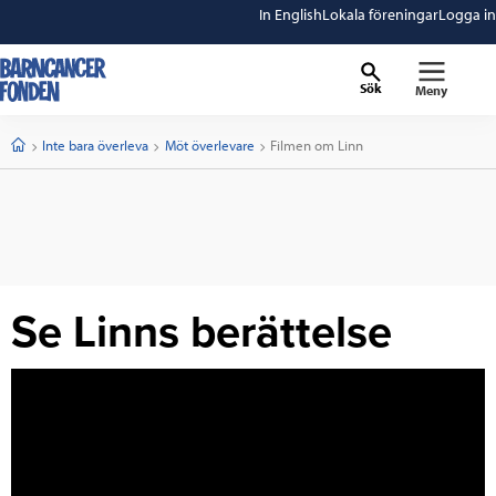
In English
Lokala föreningar
Logga in
Sök
Meny
barncancerfonden
startsida
Start
Inte bara överleva
Möt överlevare
Current:
Filmen om Linn
Se Linns berättelse