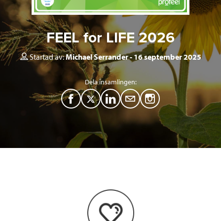
FEEL for LIFE 2026
Startad av:
Michael Serrander
16 september 2025
Dela insamlingen:
F
T
L
M
a
w
i
a
c
i
n
i
e
t
k
l
b
t
e
o
e
d
o
r
I