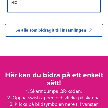
HIO
Se alla som bidragit till insamlingen
Här kan du bidra på ett enkelt
sätt!
1. Skärmdumpa QR-koden.
2. Öppna swish-appen och klicka på skanna.
3. Klicka på bildsymbolen nere till vänster.