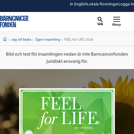
In English
Lokala föreningar
Logga in
Sök
Meny
barncancerfonden
startsida
Start
Jag vill bidra
Egen insamling
Current:
FEEL for LIFE 2026
Bild och text för insamlingen nedan är inte Barncancerfonden
juridiskt ansvarig för.