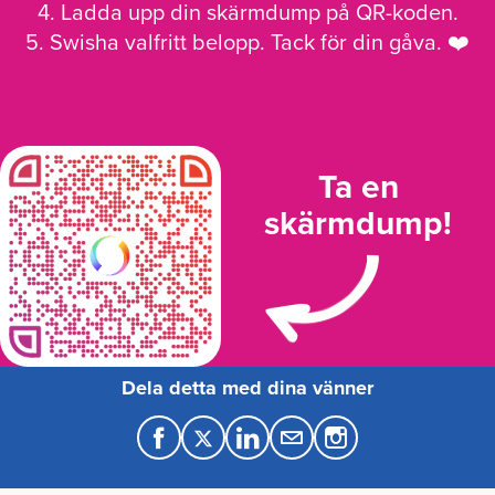
4. Ladda upp din skärmdump på QR-koden.
5. Swisha valfritt belopp. Tack för din gåva. ❤️
Ta en
skärmdump!
Dela detta med dina vänner
F
T
L
M
a
w
i
a