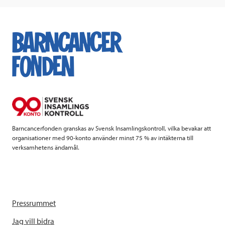
c
i
n
i
e
t
k
l
b
t
e
o
e
d
o
r
I
k
n
Barncancerfonden granskas av Svensk Insamlingskontroll, vilka bevakar att
organisationer med 90-konto använder minst 75 % av intäkterna till
verksamhetens ändamål.
Pressrummet
Jag vill bidra