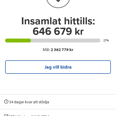
k
n
Insamlat hittills:
646 679 kr
27%
Mål:
2 362 779 kr
Jag vill bidra
54 dagar kvar att stödja