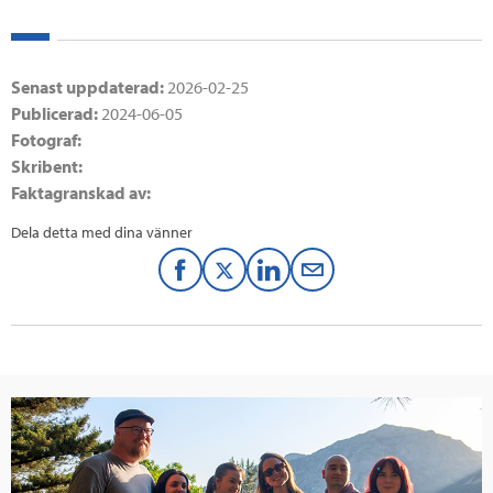
Senast uppdaterad:
2026-02-25
Publicerad:
2024-06-05
Fotograf:
Skribent:
Faktagranskad av:
Dela detta med dina vänner
F
T
L
M
a
w
i
a
c
i
n
i
e
t
k
l
Läs mer
b
t
e
o
e
d