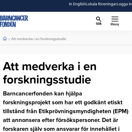
In English
Lokala föreningar
Logga in
Sök
Meny
barncancerfonden
startsida
Start
Current:
Att medverka i en forskningsstudie
Att medverka i en
forskningsstudie
Barncancerfonden kan hjälpa
forskningsprojekt som har ett godkänt etiskt
tillstånd från Etikprövningsmyndigheten (EPM)
att annonsera efter försökspersoner. Det är
forskaren själv som ansvarar för innehållet i