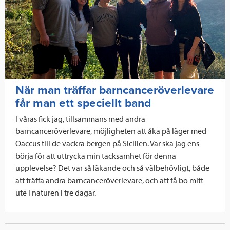
o
r
I
k
n
När man träffar barncanceröverlevare
får man ett speciellt band
I våras fick jag, tillsammans med andra
barncanceröverlevare, möjligheten att åka på läger med
Oaccus till de vackra bergen på Sicilien. Var ska jag ens
börja för att uttrycka min tacksamhet för denna
upplevelse? Det var så läkande och så välbehövligt, både
att träffa andra barncanceröverlevare, och att få bo mitt
ute i naturen i tre dagar.