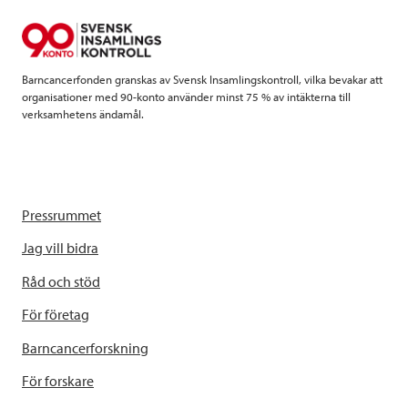
k
n
Barncancerfonden granskas av Svensk Insamlingskontroll, vilka bevakar att
organisationer med 90-konto använder minst 75 % av intäkterna till
verksamhetens ändamål.
Pressrummet
Jag vill bidra
Råd och stöd
För företag
Barncancerforskning
För forskare