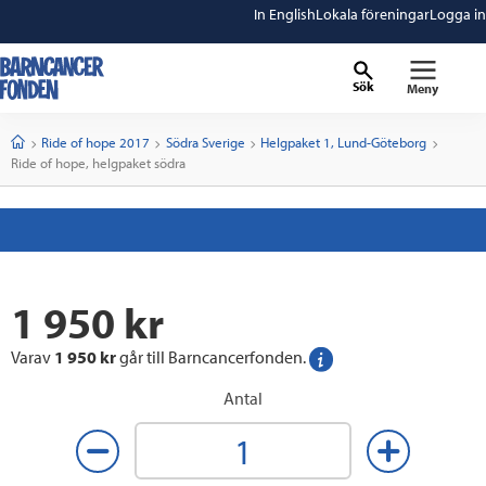
In English
Lokala föreningar
Logga in
Sök
Meny
barncancerfonden
startsida
Start
Ride of hope 2017
Södra Sverige
Helgpaket 1, Lund-Göteborg
Current:
Ride of hope, helgpaket södra
1 950
kr
Varav
1 950
kr
går till Barncancerfonden.
mer
info
Antal