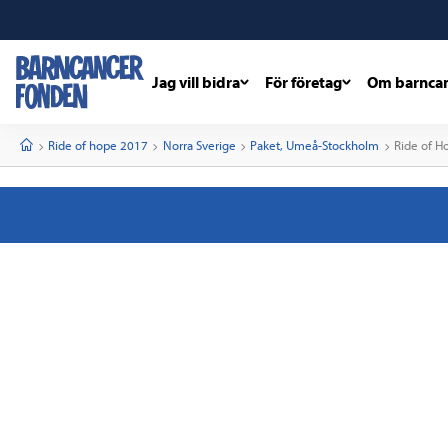
Jag vill bidra
För företag
Om barnca
barncancerfonden
startsida
Start
Ride of hope 2017
Norra Sverige
Paket, Umeå-Stockholm
Current:
Ride of H