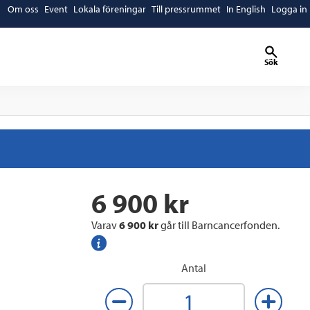
Om oss
Event
Lokala föreningar
Till pressrummet
In English
Logga in
Sök
6 900
kr
Varav
6 900
kr
går till Barncancerfonden.
mer
info
Antal