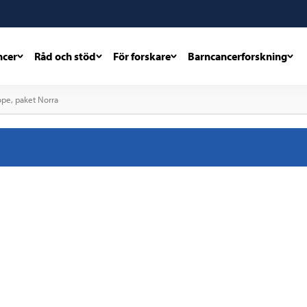
ncer
Råd och stöd
För forskare
Barncancerforskning
ope, paket Norra