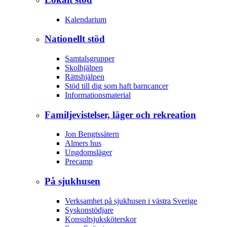
Kalendarium
Nationellt stöd
Samtalsgrupper
Skolhjälpen
Rättshjälpen
Stöd till dig som haft barncancer
Informationsmaterial
Familjevistelser, läger och rekreation
Jon Bengtssätern
Almers hus
Ungdomsläger
Precamp
På sjukhusen
Verksamhet på sjukhusen i västra Sverige
Syskonstödjare
Konsultsjuksköterskor