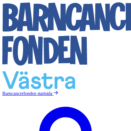
Barncancerfonden
startsida