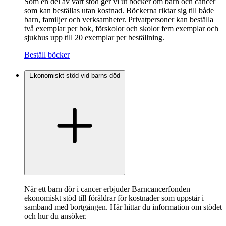
Som en del av vårt stöd ger vi ut böcker om barn och cancer
som kan beställas utan kostnad. Böckerna riktar sig till både
barn, familjer och verksamheter. Privatpersoner kan beställa
två exemplar per bok, förskolor och skolor fem exemplar och
sjukhus upp till 20 exemplar per beställning.
Beställ böcker
Ekonomiskt stöd vid barns död
När ett barn dör i cancer erbjuder Barncancerfonden
ekonomiskt stöd till föräldrar för kostnader som uppstår i
samband med bortgången. Här hittar du information om stödet
och hur du ansöker.