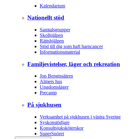
Kalendarium
Nationellt stöd
Samtalsgrupper
Skolhjälpen
Rättshjälpen
Stöd till dig som haft barncancer
Informationsmaterial
Familjevistelser, läger och rekreation
Jon Bengtssätern
Almers hus
Ungdomsläger
Precamp
På sjukhusen
Verksamhet på sjukhusen i västra Sverige
Syskonstödjare
Konsultsjuksköterskor
SuperSnöret