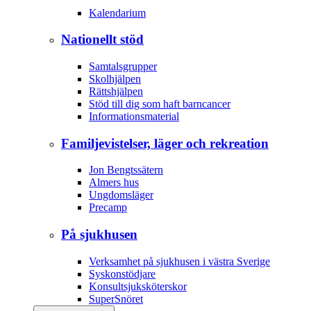
Kalendarium
Nationellt stöd
Samtalsgrupper
Skolhjälpen
Rättshjälpen
Stöd till dig som haft barncancer
Informationsmaterial
Familjevistelser, läger och rekreation
Jon Bengtssätern
Almers hus
Ungdomsläger
Precamp
På sjukhusen
Verksamhet på sjukhusen i västra Sverige
Syskonstödjare
Konsultsjuksköterskor
SuperSnöret