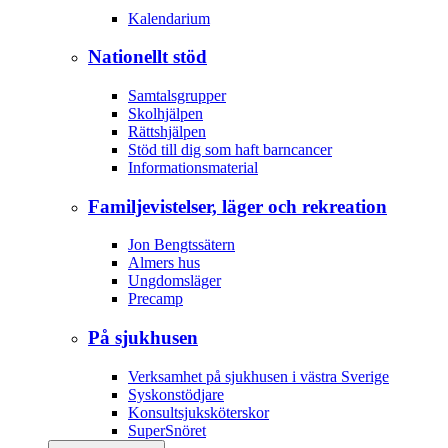
Kalendarium
Nationellt stöd
Samtalsgrupper
Skolhjälpen
Rättshjälpen
Stöd till dig som haft barncancer
Informationsmaterial
Familjevistelser, läger och rekreation
Jon Bengtssätern
Almers hus
Ungdomsläger
Precamp
På sjukhusen
Verksamhet på sjukhusen i västra Sverige
Syskonstödjare
Konsultsjuksköterskor
SuperSnöret