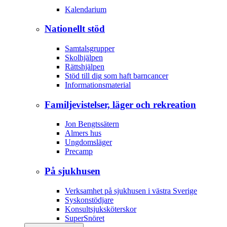
Kalendarium
Nationellt stöd
Samtalsgrupper
Skolhjälpen
Rättshjälpen
Stöd till dig som haft barncancer
Informationsmaterial
Familjevistelser, läger och rekreation
Jon Bengtssätern
Almers hus
Ungdomsläger
Precamp
På sjukhusen
Verksamhet på sjukhusen i västra Sverige
Syskonstödjare
Konsultsjuksköterskor
SuperSnöret