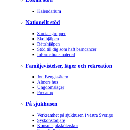
Kalendarium
Nationellt stöd
Samtalsgrupper
Skolhjälpen
Rättshjälpen
Stöd till dig som haft barncancer
Informationsmaterial
Familjevistelser, läger och rekreation
Jon Bengtssätern
Almers hus
Ungdomsläger
Precamp
På sjukhusen
Verksamhet på sjukhusen i västra Sverige
Syskonstödjare
Konsultsjuksköterskor