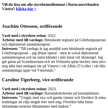
Vill du läsa om alla styrelsemedlemmar i Barncancerfonden
Västra?
Klicka här >
Joachim Ottosson, ordförande
Varit med i styrelsen sedan
: 2022.
Arbetar med till vardags:
Biträdande regissör på Göteborgsoperan
och diplomerad samtalsterapeut.
Intressen:
”Till vardags är jag anställd som biträdande regissör på
Göteborgsoperan – jag älskar opera! - men är också diplomerad
samtalsterapeut och tar emot klienter i min lokal vid Järntorget. Jag
går gärna på Scandinavium och ser Frölunda spela hockey men trivs
nog allra bäst antingen ute på Vänern i vår Albin 25’a eller i vår lilla
sommarstuga uppe vid Vänersnäs.”
Caroline Tigerberg, vice ordförande
Varit med i styrelsen sedan:
2023.
Arbetar med till vardags:
Barnsjuksköterska på barnsjukhuset.
Intressen:
”Umgås med nya och gamla vänner och försöker få mina
tonåringar att vilja umgås mer med mig. Försöker hitta bästa
streamings-serierna tillsammans med maken.”