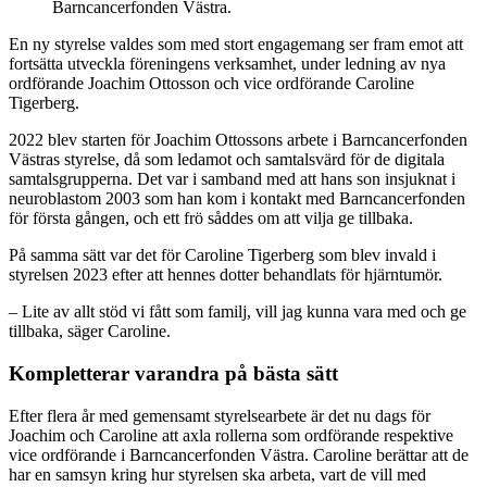
Barncancerfonden Västra.
En ny styrelse valdes som med stort engagemang ser fram emot att
fortsätta utveckla föreningens verksamhet, under ledning av nya
ordförande Joachim Ottosson och vice ordförande Caroline
Tigerberg.
2022 blev starten för Joachim Ottossons arbete i Barncancerfonden
Västras styrelse, då som ledamot och samtalsvärd för de digitala
samtalsgrupperna. Det var i samband med att hans son insjuknat i
neuroblastom 2003 som han kom i kontakt med Barncancerfonden
för första gången, och ett frö såddes om att vilja ge tillbaka.
På samma sätt var det för Caroline Tigerberg som blev invald i
styrelsen 2023 efter att hennes dotter behandlats för hjärntumör.
– Lite av allt stöd vi fått som familj, vill jag kunna vara med och ge
tillbaka, säger Caroline.
Kompletterar varandra på bästa sätt
Efter flera år med gemensamt styrelsearbete är det nu dags för
Joachim och Caroline att axla rollerna som ordförande respektive
vice ordförande i Barncancerfonden Västra. Caroline berättar att de
har en samsyn kring hur styrelsen ska arbeta, vart de vill med