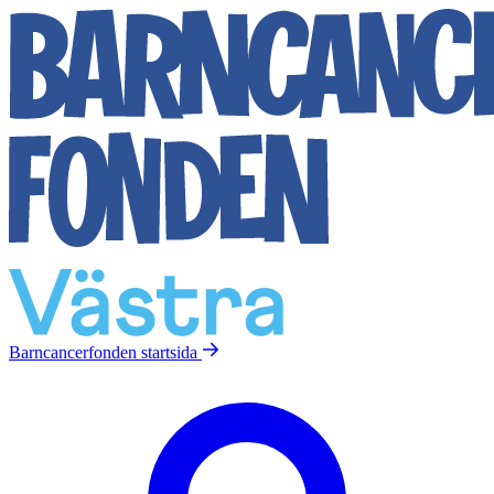
Barncancerfonden
startsida