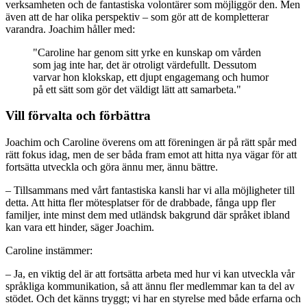
verksamheten och de fantastiska volontärer som möjliggör den. Men
även att de har olika perspektiv – som gör att de kompletterar
varandra. Joachim håller med:
"Caroline har genom sitt yrke en kunskap om vården
som jag inte har, det är otroligt värdefullt. Dessutom
varvar hon klokskap, ett djupt engagemang och humor
på ett sätt som gör det väldigt lätt att samarbeta."
Vill förvalta och förbättra
Joachim och Caroline överens om att föreningen är på rätt spår med
rätt fokus idag, men de ser båda fram emot att hitta nya vägar för att
fortsätta utveckla och göra ännu mer, ännu bättre.
– Tillsammans med vårt fantastiska kansli har vi alla möjligheter till
detta. Att hitta fler mötesplatser för de drabbade, fånga upp fler
familjer, inte minst dem med utländsk bakgrund där språket ibland
kan vara ett hinder, säger Joachim.
Caroline instämmer:
– Ja, en viktig del är att fortsätta arbeta med hur vi kan utveckla vår
språkliga kommunikation, så att ännu fler medlemmar kan ta del av
stödet. Och det känns tryggt; vi har en styrelse med både erfarna och