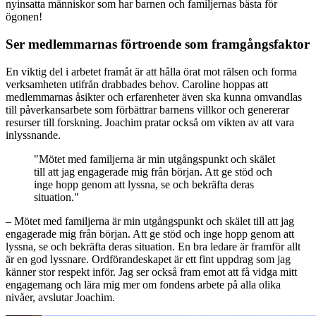
nyinsatta människor som har barnen och familjernas bästa för
ögonen!
Ser medlemmarnas förtroende som framgångsfaktor
En viktig del i arbetet framåt är att hålla örat mot rälsen och forma
verksamheten utifrån drabbades behov. Caroline hoppas att
medlemmarnas åsikter och erfarenheter även ska kunna omvandlas
till påverkansarbete som förbättrar barnens villkor och genererar
resurser till forskning. Joachim pratar också om vikten av att vara
inlyssnande.
"Mötet med familjerna är min utgångspunkt och skälet
till att jag engagerade mig från början. Att ge stöd och
inge hopp genom att lyssna, se och bekräfta deras
situation."
– Mötet med familjerna är min utgångspunkt och skälet till att jag
engagerade mig från början. Att ge stöd och inge hopp genom att
lyssna, se och bekräfta deras situation. En bra ledare är framför allt
är en god lyssnare. Ordförandeskapet är ett fint uppdrag som jag
känner stor respekt inför. Jag ser också fram emot att få vidga mitt
engagemang och lära mig mer om fondens arbete på alla olika
nivåer, avslutar Joachim.