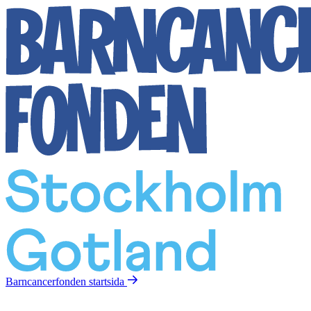
Barncancerfonden
startsida