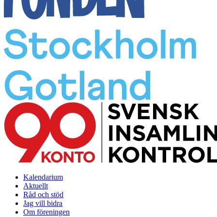
Kalendarium
Aktuellt
Råd och stöd
Jag vill bidra
Om föreningen