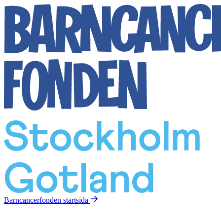
Barncancerfonden
startsida