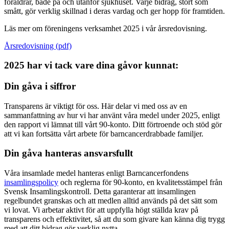
föräldrar, både på och utanför sjukhuset. Varje bidrag, stort som
smått, gör verklig skillnad i deras vardag och ger hopp för framtiden.
Läs mer om föreningens verksamhet 2025 i vår årsredovisning.
Årsredovisning (pdf)
2025 har vi tack vare dina gåvor kunnat:
Din gåva i siffror
Transparens är viktigt för oss. Här delar vi med oss av en
sammanfattning av hur vi har använt våra medel under 2025, enligt
den rapport vi lämnat till vårt 90-konto. Ditt förtroende och stöd gör
att vi kan fortsätta vårt arbete för barncancerdrabbade familjer.
Din gåva hanteras ansvarsfullt
Våra insamlade medel hanteras enligt Barncancerfondens
insamlingspolicy
och reglerna för 90-konto, en kvalitetsstämpel från
Svensk Insamlingskontroll. Detta garanterar att insamlingen
regelbundet granskas och att medlen alltid används på det sätt som
vi lovat. Vi arbetar aktivt för att uppfylla högt ställda krav på
transparens och effektivitet, så att du som givare kan känna dig trygg
med att ditt bidrag gör verklig nytta.