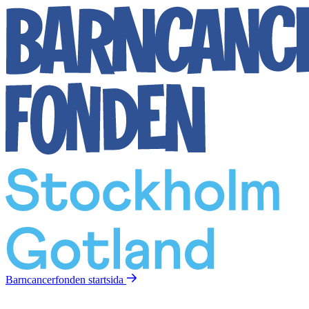
Barncancerfonden
startsida