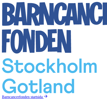
Barncancerfonden
startsida