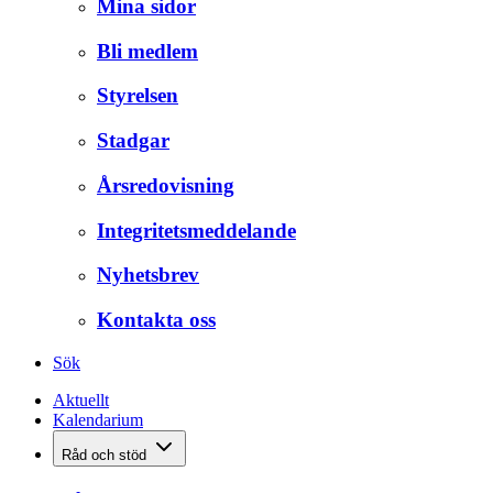
Mina sidor
Bli medlem
Styrelsen
Stadgar
Årsredovisning
Integritetsmeddelande
Nyhetsbrev
Kontakta oss
Sök
Aktuellt
Kalendarium
Råd och stöd