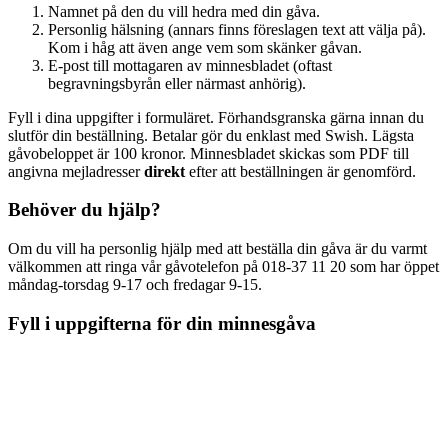
Namnet på den du vill hedra med din gåva.
Personlig hälsning (annars finns föreslagen text att välja på).
Kom i håg att även ange vem som skänker gåvan.
E-post till mottagaren av minnesbladet (oftast
begravningsbyrån eller närmast anhörig).
Fyll i dina uppgifter i formuläret. Förhandsgranska gärna innan du
slutför din beställning. Betalar gör du enklast med Swish. Lägsta
gåvobeloppet är 100 kronor. Minnesbladet skickas som PDF till
angivna mejladresser
direkt
efter att beställningen är genomförd.
Behöver du hjälp?
Om du vill ha personlig hjälp med att beställa din gåva är du varmt
välkommen att ringa vår gåvotelefon på 018-37 11 20 som har öppet
måndag-torsdag 9-17 och fredagar 9-15.
Fyll i uppgifterna för din minnesgåva