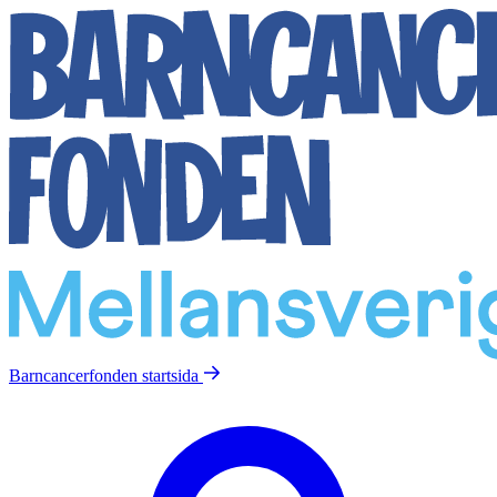
Barncancerfonden
startsida