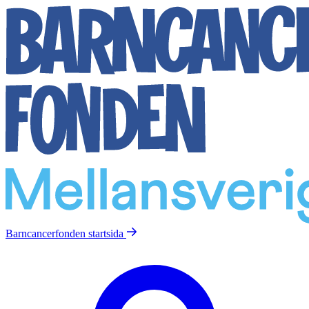
Barncancerfonden
startsida