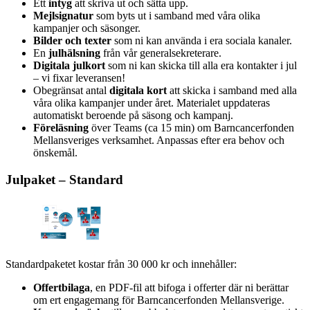
Ett
intyg
att skriva ut och sätta upp.
Mejlsignatur
som byts ut i samband med våra olika
kampanjer och säsonger.
Bilder och texter
som ni kan använda i era
sociala kanaler.
En
julhälsning
från vår generalsekreterare.
Digitala julkort
som ni kan skicka till alla era kontakter i jul
– vi fixar leveransen!
Obegränsat antal
digitala kort
att skicka i samband med alla
våra olika kampanjer under året. Materialet uppdateras
automatiskt beroende på säsong och kampanj.
Föreläsning
över Teams (ca 15 min) om Barncancerfonden
Mellansveriges verksamhet. Anpassas efter era behov och
önskemål.
Julpaket – Standard
Standardpaketet kostar från 30 000 kr och innehåller:
Offertbilaga
, en PDF-fil att bifoga i offerter där ni berättar
om ert engagemang för Barncancerfonden Mellansverige.