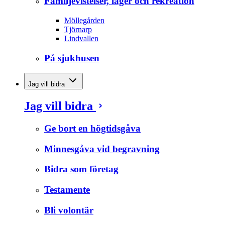
Familjevistelser, läger och rekreation
Möllegården
Tjörnarp
Lindvallen
På sjukhusen
Jag vill bidra
Jag vill bidra
Ge bort en högtidsgåva
Minnesgåva vid begravning
Bidra som företag
Testamente
Bli volontär